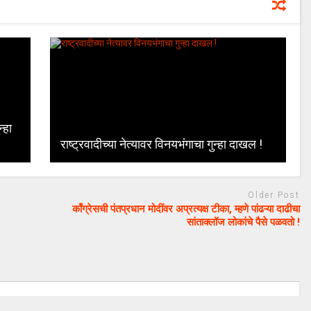
्हा
राष्ट्रवादीच्या नेत्यावर विनयभंगाचा गुन्हा दाखल !
Older Post
काँग्रेसची पंतप्रधान मोदींवर अप्रत्यक्ष टीका, म्हणे पांढऱ्या दाढीचा
सांताक्लॉज लोकांचे पैसे पळवतो !