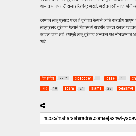
आज ते भाजपसाठी राजा हरिश्चंद्र असते, असं तेजस्वी यादव यांनी म्
दरम्यान लालू प्रसाद यादव हे तुरुंगात गेल्याने त्यांचे राजकीय आयु
लालूप्रसाद तुरुंगात गेल्याने बिहारमध्ये राष्ट्रीय जनता दलाला फटक
वर्तवला जात आहे. त्यामुळे लालू तुरुंगात असताना पक्ष सांभाळण्याचे आ
आहे.
देश विदेश
bjp fodder
case
c
2202
1
30
Rjd
scam
slams
tejashwi
10
21
25