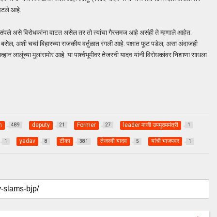
हटले आहे.
ष्य संपले असे विरोधकांना वाटत असेल तर तो त्यांचा गैरसमज आहे असंही ते म्हणाले आहेत.
ा बसेल, अशी चर्चा बिहारच्या राजकीय वर्तुळात रंगली आहे. पक्षात फूट पडेल, असा अंदाजही
व्हान लालूंच्या मुलांसमोर आहे. या पार्श्वभूमीवर तेजस्वी यादव यांनी विरोधकांवर निशाणा साधला
m
deputy
Former
leader माजी उपमुख्यमंत्री
489
21
27
1
yadav
टीका
तेजस्वी यादव
यांची भाजपवर
1
8
381
5
1