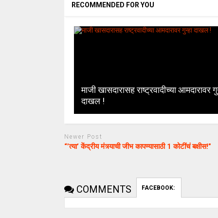
RECOMMENDED FOR YOU
माजी खासदारासह राष्ट्रवादीच्या आमदारावर गुन
दाखल !
Newer Post
“’त्या’ केंद्रीय मंत्र्याची जीभ कापण्यासाठी 1 कोटींचं बक्षीस!”
COMMENTS
FACEBOOK: