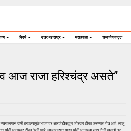
ोकण
विदर्भ
उत्तर महाराष्ट्र
मराठवाडा
राजकीय कट्टा
व आज राजा हरिश्चंद्र असते”
ेष न्यायालयानं दोषी ठरवल्यामुळे भाजपवर आरजेडीकडून जोरदार टीका करण्यात येत आहे. लालू
ी यादव यांनी भाजपवर टीका केली आहे. लालू प्रसाद यादव यांनी भाजपला साथ दिली असती तर