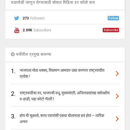
घडामोडी जाणून घेण्यासाठी सोशल मिडिया वर फॉलो करा
273
Followers
Follow
2.09K
Subscribers
Subscribe
चर्चेतील प्रमुख बातम्या
1.
भाजपला मोठा धक्का, विद्यमान आमदार उद्या करणार राष्ट्रवादीत
प्रवेश !
2.
राष्ट्रवादीचा वर, भाजपची वधू, मुख्यमंत्री, अजितदादांसह सर्वपक्षीय
व-हाडी, पहा फोटो गॅलरी !
3.
होय मी चुकलो, शरद पवारांशी एकदा बोलायला हवं होतं – तारिक
अन्वर