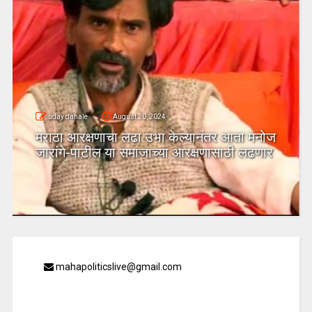
uday dahale
August 20, 2024
मराठा आरक्षणाचा लढा उभा केल्यानंतर आता मनोज
जारांगे-पाटील या समाजाच्या आरक्षणासाठी लढणार
mahapoliticslive@gmail.com