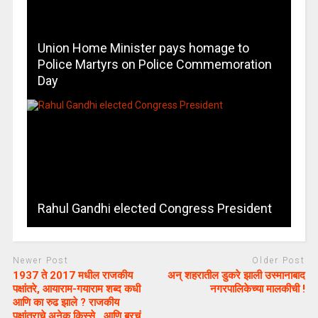
Union Home Minister pays homage to
Police Martyrs on Police Commemoration
Day
Rahul Gandhi elected Congress President
Newer Post
Older Post
1937 ते 2017 मधील राजकीय
अन् शहरातील डुकरे झाली उस्मानाबाद
पक्षांतरे, आयाराम-गयाराम शब्द कधी
नगरपालिकेच्या मालकीची !
आणि का रुढ झाले ? राजकीय
पक्षांतराचे अनेक किस्से, आणि बरचं