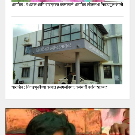
धाराशिव : बेधडक आणि वादग्रस्त वक्तव्याने धाराशिव लोकसभा निवडणूक रंगली
धाराशिव : निवडणुकीच्या कामात हलगर्जीपणा; कर्मचारी वर्गात खळबळ