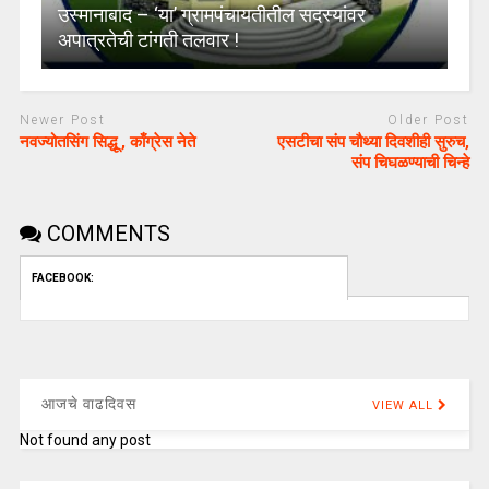
उस्मानाबाद – ‘या’ ग्रामपंचायतीतील सदस्यांवर
अपात्रतेची टांगती तलवार !
Newer Post
Older Post
नवज्योतसिंग सिद्धू , काँग्रेस नेते
एसटीचा संप चौथ्या दिवशीही सुरुच,
संप चिघळण्याची चिन्हे
COMMENTS
FACEBOOK:
आजचे वाढदिवस
VIEW ALL
Not found any post