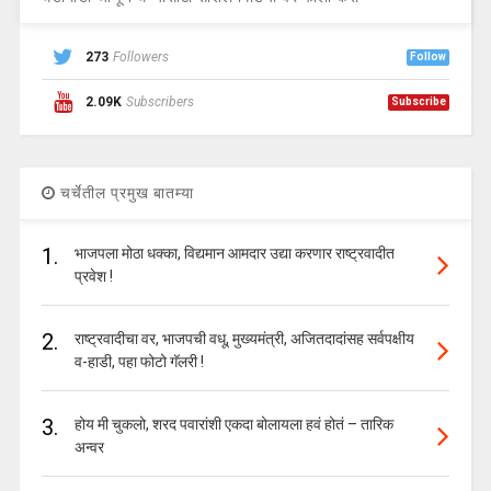
273
Followers
Follow
2.09K
Subscribers
Subscribe
चर्चेतील प्रमुख बातम्या
1.
भाजपला मोठा धक्का, विद्यमान आमदार उद्या करणार राष्ट्रवादीत
प्रवेश !
2.
राष्ट्रवादीचा वर, भाजपची वधू, मुख्यमंत्री, अजितदादांसह सर्वपक्षीय
व-हाडी, पहा फोटो गॅलरी !
3.
होय मी चुकलो, शरद पवारांशी एकदा बोलायला हवं होतं – तारिक
अन्वर