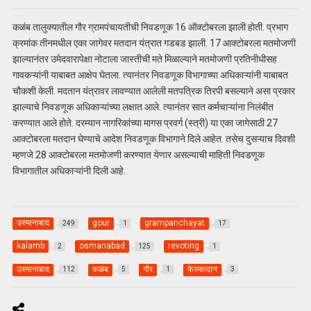
कळंब तालुक्यातील गौर ग्रामपंचायतीची निवडणूक 16 ऑक्टोबरला झाली होती. प्रभाग
क्रमांक तीनमधील एका जागेवर मतदान यंत्रात गडबड झाली. 17 आक्टोबरला मतमोजणी
झाल्यानंतर उमेदवारापेक्षा नोटाला जास्तीची मते मिळाल्याने मतमोजणी प्रतिनीधीसह
गावकऱ्यांनी याबाबत आक्षेप घेतला. त्यानंतर निवडणूक विभागाच्या अधिकाऱ्यांनी याबाबत
चौकशी केली. मदतान यंत्रावर लावण्यात आलेली मतपत्रिक तिरपी बसल्याने असा प्रकार
झाल्याचे निवडणूक अधिकाऱ्यांच्या लक्षात आले. त्यानंतर सात कर्मचाऱ्यांना निलंबीत
करण्यात आले होते. दरम्यान नागरिकांच्या मागस प्रवर्ग (स्त्री) या एका जागेसाठी 27
आक्टोबरला मतदान घेण्याचे आदेश निवडणूक विभागाने दिले आहेत. तसेच दुसऱ्याच दिवशी
म्हणजे 28 आक्टोबरला मतमोजणी करण्यात येणार असल्याची माहिती निवडणूक
विभागातील अधिकाऱ्यांनी दिली आहे.
उस्मानाबाद
gour
grampanchayat
249
1
17
kalamb
osmanabad
revoting
2
125
1
उस्मानाबाद
कळंब
गौर
फेरमतदान
112
5
1
3