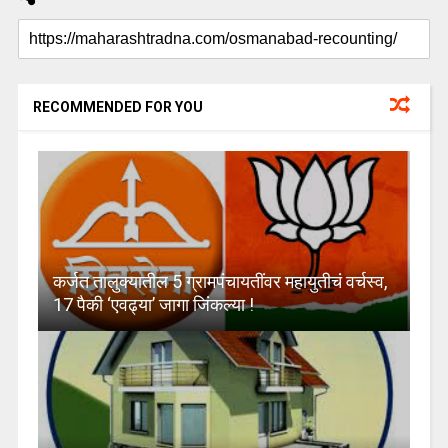
RECOMMENDED FOR YOU
कर्जत तालुक्यातील 5 ग्रामपंचायतींवर महायुतीचं वर्चस्व,
17 पैकी ‘एवढ्या’ जागा जिंकल्या !