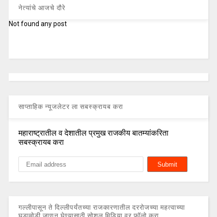
नेत्यांचे आजचे दौरे
Not found any post
साप्ताहिक न्यूजलेटर ला सबस्क्रायब करा
महाराष्ट्रातील व देशातील प्रमुख राजकीय बातम्यांकरिता
सबस्क्रायब करा
गल्लीपासून ते दिल्लीपर्यंतच्या राजकारणातील दररोजच्या महत्वाच्या
घडामोडी जाणून घेण्यासाठी सोशल मिडिया वर फॉलो करा