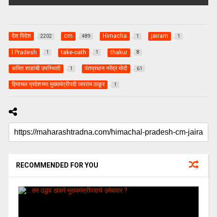
देश विदेश
cm
Himacha
jairam
2202
489
1
1
l Pradesh
take-oath
thakur
1
1
8
अमित शाहांची उपस्थिती
पंतप्रधान नरेंद्र मोदी
1
61
हिमाचल प्रदेशच्या मुख्यमंत्रीपदी जयराम ठाकूर
1
RECOMMENDED FOR YOU