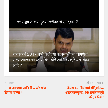
… तर उद्धव ठाकरे मुख्यमंत्रीपदाचे उमेदवार ?
सरकारनं 2017 मध्ये केलेल्या कर्जमाफीच्या घोषणेचं
सत्य, आश्वासन काय दिले होते आणि वस्तुस्थिती काय
आहे ?
Newer Post
Older Post
मनसे उपाध्यक्ष शालिनी ठाकरे यांचा
विजय रुपानींचं अर्ध मंत्रिमंडळ
झिंगाट डान्स !
अंडरग्रॅज्युएट, 90 टक्के मंत्री
कोट्यधिश !