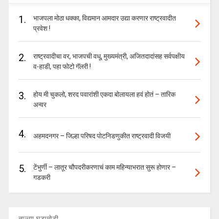
1.
भाजपला मोठा धक्का, विद्यमान आमदार उद्या करणार राष्ट्रवादीत
प्रवेश !
2.
राष्ट्रवादीचा वर, भाजपची वधू, मुख्यमंत्री, अजितदादांसह सर्वपक्षीय
व-हाडी, पहा फोटो गॅलरी !
3.
होय मी चुकलो, शरद पवारांशी एकदा बोलायला हवं होतं – तारिक
अन्वर
4.
अहमदनगर – जिल्हा परिषद पोटनिडणुकीत राष्ट्रवादी विजयी
5.
टेंभुर्णी – लातूर चौपदरीकरणाचं काम महिन्याभरात सुरू होणार –
गडकरी
ताज्या घडामोडी