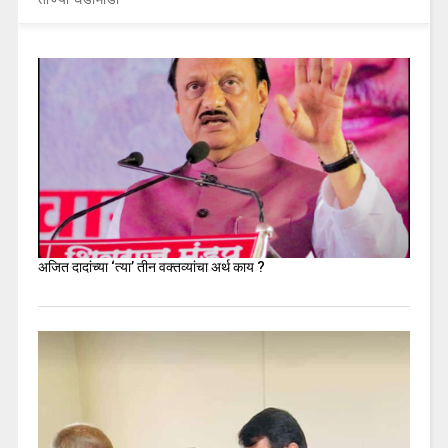
अजित दादांच्या ‘त्या’ तीन वक्तव्यांचा अर्थ काय ?