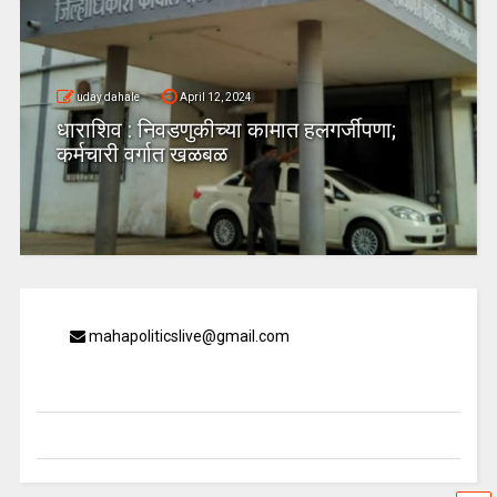
uday dahale
April 12, 2024
धाराशिव : निवडणुकीच्या कामात हलगर्जीपणा;
कर्मचारी वर्गात खळबळ
mahapoliticslive@gmail.com