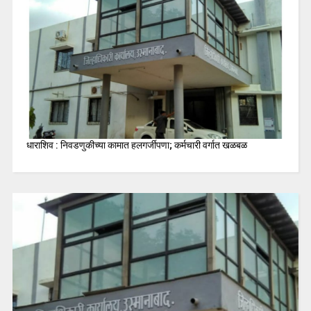
धाराशिव : निवडणुकीच्या कामात हलगर्जीपणा; कर्मचारी वर्गात खळबळ