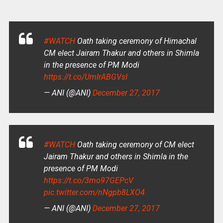
#WATCH
Oath taking ceremony of Himachal
CM elect Jairam Thakur and others in Shimla
in the presence of PM Modi
https://t.co/UmlrABGVsI
— ANI (@ANI)
December 27, 2017
#WATCH
Oath taking ceremony of CM elect
Jairam Thakur and others in Shimla in the
presence of PM Modi
https://t.co/3mo97GEPcV
pic.twitter.com/nNgpb8LXO4
— ANI (@ANI)
December 27, 2017