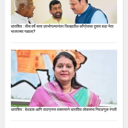
धाराशिव : तीस वर्षे सत्ता उपभोगल्यानंतर जिल्ह्यतील कॉंग्रेसचा दुसरा बडा नेता
भाजपच्या गळाला?
धाराशिव : बेधडक आणि वादग्रस्त वक्तव्याने धाराशिव लोकसभा निवडणूक रंगली