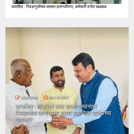
धाराशिव : निवडणुकीच्या कामात हलगर्जीपणा; कर्मचारी वर्गात खळबळ
uday dahale
April 18, 2024
धाराशिव : तीस वर्षे सत्ता उपभोगल्यानंतर
जिल्ह्यतील कॉंग्रेसचा दुसरा बडा नेता भाजपच्या
गळाला?