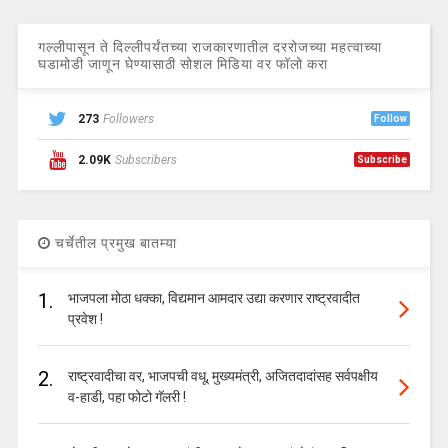
गल्लीपासून ते दिल्लीपर्यंतच्या राजकारणातील दररोजच्या महत्वाच्या
घडामोडी जाणून घेण्यासाठी सोशल मिडिया वर फॉलो करा
273
Followers
Follow
2.09K
Subscribers
Subscribe
चर्चेतील प्रमुख बातम्या
1.
भाजपला मोठा धक्का, विद्यमान आमदार उद्या करणार राष्ट्रवादीत
प्रवेश !
2.
राष्ट्रवादीचा वर, भाजपची वधू, मुख्यमंत्री, अजितदादांसह सर्वपक्षीय
व-हाडी, पहा फोटो गॅलरी !