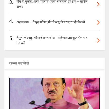
3.
होय मी चुकलो, शरद पवारांशी एकदा बोलायला हवं होतं – तारिक
अन्वर
4.
अहमदनगर – जिल्हा परिषद पोटनिडणुकीत राष्ट्रवादी विजयी
5.
टेंभुर्णी – लातूर चौपदरीकरणाचं काम महिन्याभरात सुरू होणार –
गडकरी
ताज्या घडामोडी