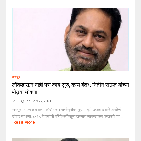
नागपूर
लॉकडाऊन नाही पण काय सुरु, काय बंद?; नितीन राऊत यांच्या
मोठ्या घोषणा
February 22, 2021
नागपूर : राज्यात वाढत्या कोरोनाच्या पार्श्वभूमीवर मुख्यमंत्री उध्दव ठाकरे जनतेशी
संवाद साधला. ८-१५ दिवसांची परिस्थितीपाहून राज्यात लाॅकडाऊन करायचे का ...
Read More