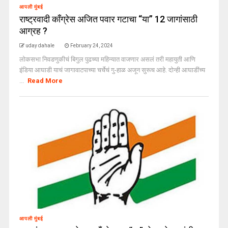
आपली मुंबई
राष्ट्रवादी काँग्रेस अजित पवार गटाचा “या” 12 जागांसाठी
आग्रह ?
uday dahale
February 24, 2024
लोकसभा निवडणुकीचं बिगुल पुढच्या महिन्यात वाजणार असलं तरी महायुती आणि
इंडिया आघाडी याचं जागावाटपाच्या चर्चेचं गु-हाळ अजून सुरूच आहे. दोन्ही आघाडींच्य
...
Read More
आपली मुंबई