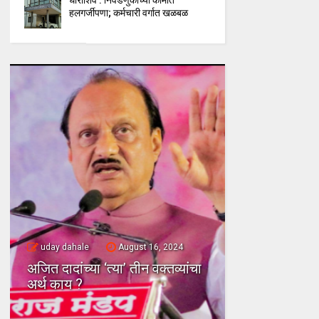
धाराशिव : निवडणुकीच्या कामात
हलगर्जीपणा; कर्मचारी वर्गात खळबळ
uday dahale
uday dahale
August 16, 2024
धाराशिव : तीस वर
अजित दादांच्या ‘त्या’ तीन वक्तव्यांचा
उपभोगल्यानंतर 
अर्थ काय ?
दुसरा बडा नेत