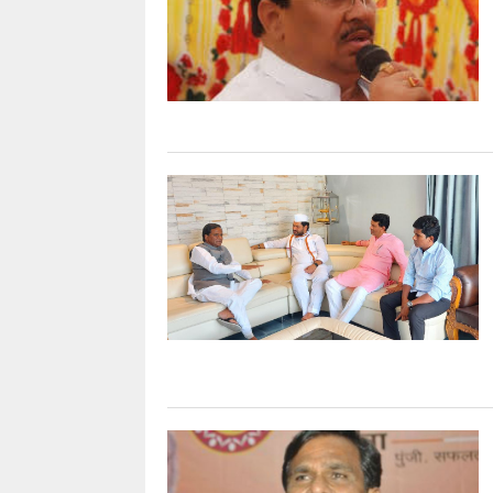
uday dahale
uday dahale
April 12, 2024
मराठा आरक्षणाच
धाराशिव : निवडणुकीच्या कामात
केल्यानंतर आता 
हलगर्जीपणा; कर्मचारी वर्गात खळबळ
या समाजाच्या आ