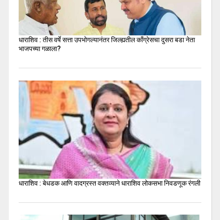
धाराशिव : तीस वर्षे सत्ता उपभोगल्यानंतर जिल्ह्यतील कॉंग्रेसचा दुसरा बडा नेता
भाजपच्या गळाला?
धाराशिव : बेधडक आणि वादग्रस्त वक्तव्याने धाराशिव लोकसभा निवडणूक रंगली