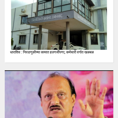
धाराशिव : निवडणुकीच्या कामात हलगर्जीपणा; कर्मचारी वर्गात खळबळ