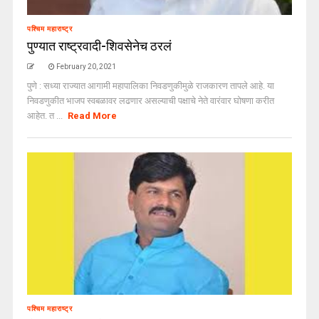
पश्चिम महाराष्ट्र
पुण्यात राष्ट्रवादी-शिवसेनेच ठरलं
February 20, 2021
पुणे : सध्या राज्यात आगामी महापालिका निवडणुकीमुळे राजकारण तापले आहे. या
निवडणुकीत भाजप स्वबळावर लढणार असल्याची पक्षाचे नेते वारंवार घोषणा करीत
आहेत. त ...
Read More
पश्चिम महाराष्ट्र