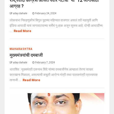
राष्ट्रवादी काँग्रेस अजित पवार गटाचा “या” 12 जागांसाठी
आग्रह ?
uday dahale
February 24, 2024
लोकसभा निवडणुकीचं बिगुल पुढच्या महिन्यात वाजणार असलं तरी महायुती आणि
इंडिया आघाडी याचं जागावाटपाच्या चर्चेचं गु-हाळ अजून सुरूच आहे. दोन्ही आघाडींच्य
...
Read More
MAHARASHTRA
मुख्यमंत्र्यांची दमबाजी
uday dahale
February 7, 2024
धाराशिव : मुख्यमंत्री एकनाथ शिंदे यांच्या दमबाजीनेच आम्हाला तेरणा साखर
कारखाना मिळाला, असल्याची कबुली आरोग्य मंत्री तथा पालकमंत्री प्राध्यापक
तानाजी ...
Read More