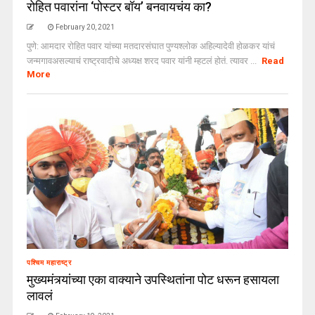
रोहित पवारांना ‘पोस्टर बॉय’ बनवायचंय का?
February 20, 2021
पुणे: आमदार रोहित पवार यांच्या मतदारसंघात पुण्यश्लोक अहिल्यादेवी होळकर यांचं
जन्मगावअसल्याचं राष्ट्रवादीचे अध्यक्ष शरद पवार यांनी म्हटलं होतं. त्यावर ...
Read
More
पश्चिम महाराष्ट्र
मुख्यमंत्र्यांच्या एका वाक्याने उपस्थितांना पोट धरून हसायला
लावलं