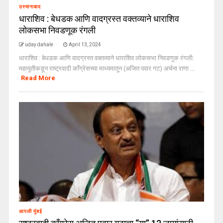
उस्मानाबाद
धाराशिव : बेधडक आणि वादग्रस्त वक्तव्याने धाराशिव
लोकसभा निवडणूक रंगली
uday dahale
April 13, 2024
धाराशिव : बेधडक आणि वादग्रस्त वक्तव्याने धाराशिव लोकसभा निवडणूक रंगली.
महायुतीकडून राष्ट्रवादी काँग्रेसच्या माध्यमातून (अजित पवार गट) अर्चना राणा ...
Read More
आपली मुंबई