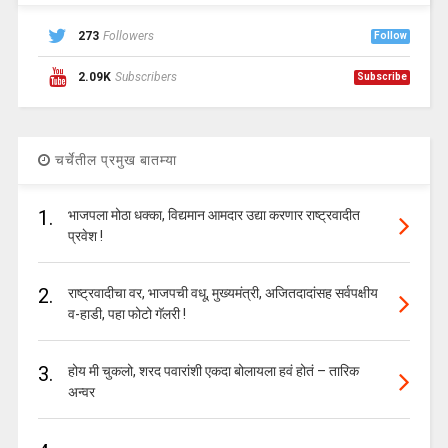
273
Followers
Follow
2.09K
Subscribers
Subscribe
चर्चेतील प्रमुख बातम्या
1.
भाजपला मोठा धक्का, विद्यमान आमदार उद्या करणार राष्ट्रवादीत
प्रवेश !
2.
राष्ट्रवादीचा वर, भाजपची वधू, मुख्यमंत्री, अजितदादांसह सर्वपक्षीय
व-हाडी, पहा फोटो गॅलरी !
3.
होय मी चुकलो, शरद पवारांशी एकदा बोलायला हवं होतं – तारिक
अन्वर