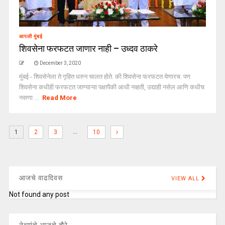
आपली मुंबई
शिवसेना फरफटत जाणार नाही – उध्दव ठाकरे
December 3, 2020
मुंबई - शिवसेनेला ते गृहित धरुन चालत होते. की शिवसेना फरफटत येणारच. पण
शिवसेना कधीही फरफटत जाण्याऱ्या पक्षापैकी आधी नव्हती, उद्याही नसेल आणि कधीच
नसणा ...
Read More
…
1
2
3
10
आजचे वाढदिवस
VIEW ALL
Not found any post