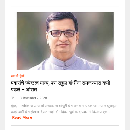
आपली मुंबई
पवारांचे ज्येष्ठत्व मान्य, पण राहुल गांधींना समजण्यास कमी
पडले – थोरात
December 7, 2020
मुंबई - महाविकास आघाडी सरकारला वर्षपूर्ती होत असताना घटक पक्षांमधील धुसफूस
काही कमी होत होताना दिसत नाही. दोन दिवसांपूर्वी शरद पवारांनी दिलेल्या एका म ...
Read More