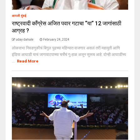
आपली मुंबई
राष्ट्रवादी काँग्रेस अजित पवार गटाचा “या” 12 जागांसाठी
आग्रह ?
uday dahale
February 24, 2024
लोकसभा निवडणुकीचं बिगुल पुढच्या महिन्यात वाजणार असलं तरी महायुती आणि
इंडिया आघाडी याचं जागावाटपाच्या चर्चेचं गु-हाळ अजून सुरूच आहे. दोन्ही आघाडींच्य
...
Read More