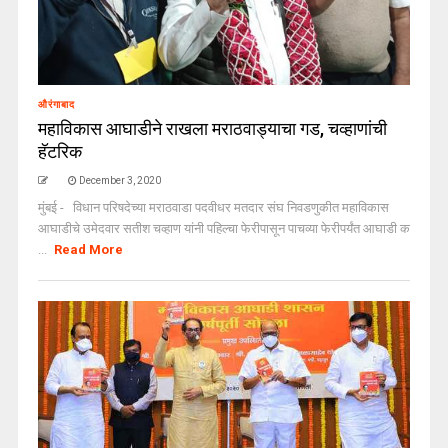
औरंगाबाद
महाविकास आघाडीने राखला मराठवाड्याचा गड, चव्हाणांची
हॅटरिक
December 3, 2020
मुंबई - विधान परिषदेच्या मराठवाडा पदवीधर मतदार संघ निवडणुकीत महाविकास
आघाडीचे उमेदवार सतीश चव्हाण यांनी पहिल्चा फेरीपासून पाचव्या फेरीपर्यंत आघाडी क
...
Read More