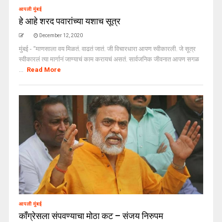
आपली मुंबई
हे आहे शरद पवारांच्या यशाच सूत्र
December 12, 2020
मुंबई - “माणसाला वय मिळतं. वाढतं जातं. जी विचारधारा आपण स्वीकारली. जे सूत्र
स्वीकारलं त्या मार्गानं जाण्याचं काम करायचं असतं. सार्वजनिक जीवनात आपण सगळ
...
Read More
आपली मुंबई
काँग्रेसला संपवण्याचा मोठा कट – संजय निरुपम