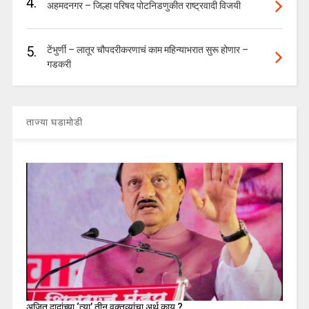
4.
अहमदनगर – जिल्हा परिषद पोटनिडणुकीत राष्ट्रवादी विजयी
5.
टेंभुर्णी – लातूर चौपदरीकरणाचं काम महिन्याभरात सुरू होणार –
गडकरी
ताज्या घडामोडी
अजित दादांच्या ‘त्या’ तीन वक्तव्यांचा अर्थ काय ?