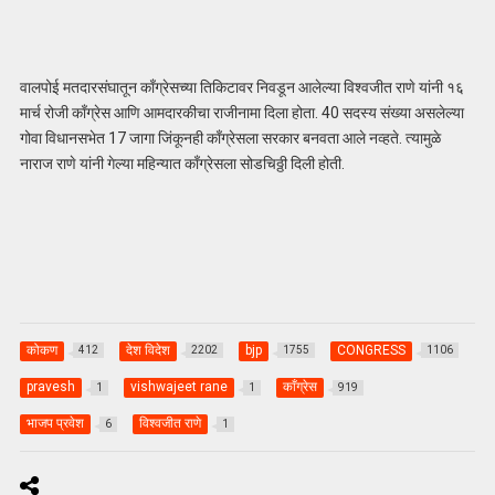
वालपोई मतदारसंघातून काँग्रेसच्या तिकिटावर निवडून आलेल्या विश्वजीत राणे यांनी १६
मार्च रोजी काँग्रेस आणि आमदारकीचा राजीनामा दिला होता. 40 सदस्य संख्या असलेल्या
गोवा विधानसभेत 17 जागा जिंकूनही काँग्रेसला सरकार बनवता आले नव्हते. त्यामुळे
नाराज राणे यांनी गेल्या महिन्यात काँग्रेसला सोडचिठ्ठी दिली होती.
कोकण
देश विदेश
bjp
CONGRESS
412
2202
1755
1106
pravesh
vishwajeet rane
काँग्रेस
1
1
919
भाजप प्रवेश
विश्वजीत राणे
6
1