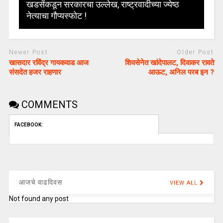
खडसेंकडून सरकारचा उल्लेख, राष्ट्रवादीच्या ज्येष्ठ
नेत्याचा गौप्यस्फोट !
Newer Post
Older Post
खासदार रविंद्र गायकवाड आज
शिवसेनेत खांदेपालट, दिवाकर रावते
संसदेत हजर राहणार
आऊट, अनिल परब इन ?
COMMENTS
FACEBOOK:
आजचे वाढदिवस
VIEW ALL
Not found any post