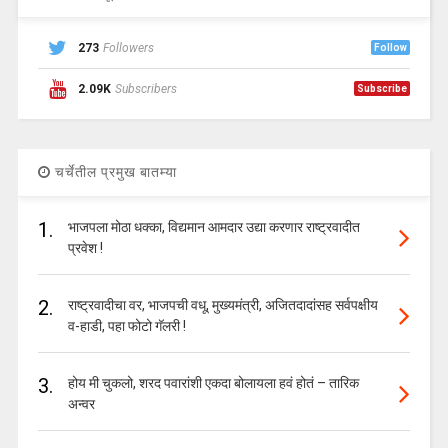
273
Followers
Follow
2.09K
Subscribers
Subscribe
चर्चेतील प्रमुख बातम्या
1.
भाजपला मोठा धक्का, विद्यमान आमदार उद्या करणार राष्ट्रवादीत
प्रवेश !
2.
राष्ट्रवादीचा वर, भाजपची वधू, मुख्यमंत्री, अजितदादांसह सर्वपक्षीय
व-हाडी, पहा फोटो गॅलरी !
3.
होय मी चुकलो, शरद पवारांशी एकदा बोलायला हवं होतं – तारिक
अन्वर