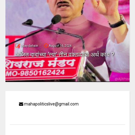
uday dahale
April 18, 2024
धाराशिव : तीस वर्षे सत्ता उपभोगल्या
जिल्ह्यतील कॉंग्रेसचा दुसरा बडा ने
व्यांचा अर्थ काय ?
गळाला?
mahapoliticslive@gmail.com