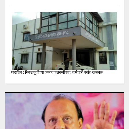
धाराशिव : निवडणुकीच्या कामात हलगर्जीपणा; कर्मचारी वर्गात खळबळ