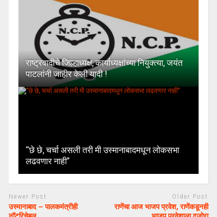
राष्ट्रवादीचे जिल्हाध्यक्ष, कार्याध्यक्षांच्या नियुक्त्या, जयंत
पाटलांनी जाहीर केली यादी !
“छे छे, चर्चा असली तरी मी उस्मानाबादमधून लोकसभा
लढवणार नाही”
Newer Post
Older Post
उस्मानाबाद – पालकमंत्रीही
राणेंचा आज भाजप प्रवेश, राणेंकडूनही
नॉटरिचेबल
भाजप प्रवेशाला दुजोरा