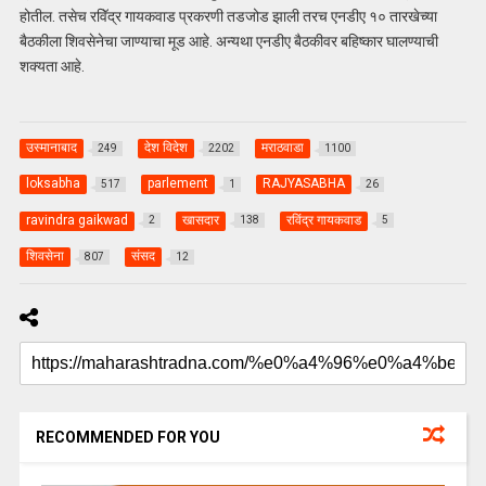
होतील. तसेच रविॅद्र गायकवाड प्रकरणी तडजोड झाली तरच एनडीए १० तारखेच्या
बैठकीला शिवसेनेचा जाण्याचा मूड आहे. अन्यथा एनडीए बैठकीवर बहिष्कार घालण्याची
शक्यता आहे.
उस्मानाबाद
देश विदेश
मराठवाडा
249
2202
1100
loksabha
parlement
RAJYASABHA
517
1
26
ravindra gaikwad
खासदार
रविंद्र गायकवाड
2
138
5
शिवसेना
संसद
807
12
RECOMMENDED FOR YOU