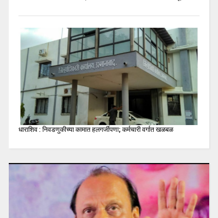
धाराशिव : निवडणुकीच्या कामात हलगर्जीपणा; कर्मचारी वर्गात खळबळ