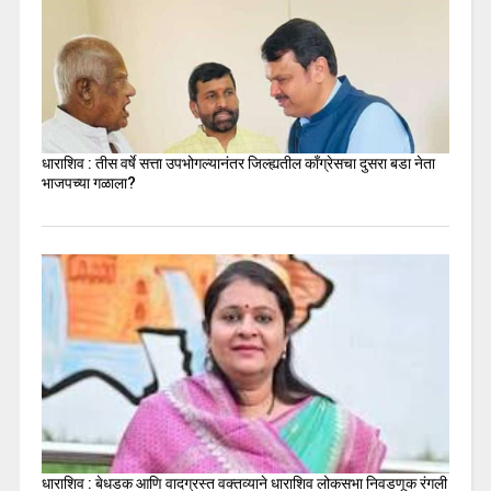
धाराशिव : तीस वर्षे सत्ता उपभोगल्यानंतर जिल्ह्यतील कॉंग्रेसचा दुसरा बडा नेता
भाजपच्या गळाला?
धाराशिव : बेधडक आणि वादग्रस्त वक्तव्याने धाराशिव लोकसभा निवडणूक रंगली