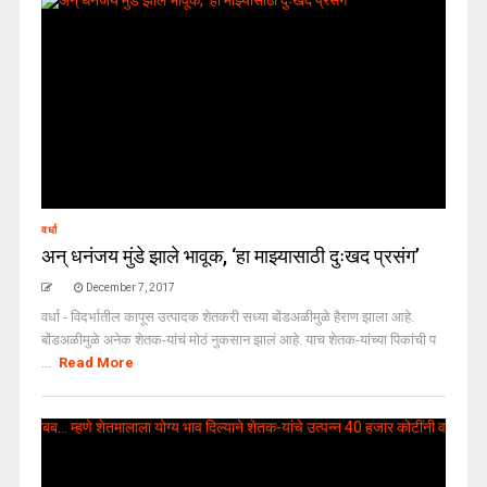
वर्धा
अन् धनंजय मुंडे झाले भावूक, ‘हा माझ्यासाठी दुःखद प्रसंग’
December 7, 2017
वर्धा - विदर्भातील कापूस उत्पादक शेतकरी सध्या बोंडअळीमुळे हैराण झाला आहे.
बोंडअळीमुळे अनेक शेतक-यांचं मोठं नुकसान झालं आहे. याच शेतक-यांच्या पिकांची प
...
Read More