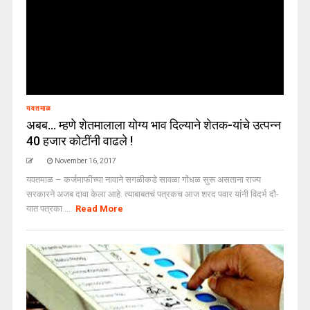
यवतमाळ
अबब… म्हणे शेतमालाला योग्य भाव दिल्याने शेतक-यांचे उत्पन्न
40 हजार कोटींनी वाढले !
November 16, 2017
यवतमाळ – कर्जमाफीच्या नावाने सगळीकडे सावळा गोंधळ सुरू असताना राज्य
सरकारने अजब दावा केला आहे. त्याबाबतचं पत्रकच आज शरद पवार यांनी विदर्भ दौ-
यात पत्रका ...
Read More