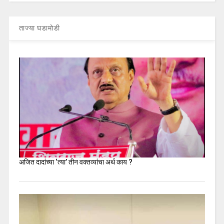
ताज्या घडामोडी
अजित दादांच्या ‘त्या’ तीन वक्तव्यांचा अर्थ काय ?