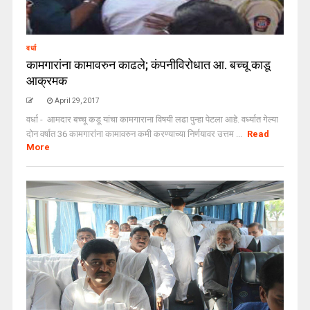
वर्धा
कामगारांना कामावरुन काढले; कंपनीविरोधात आ. बच्चू काडू
आक्रमक
April 29, 2017
वर्धा - आमदार बच्चू कडू यांचा कामगाराना विषयी लढा पुन्हा पेटला आहे. वर्ध्यात गेल्या
दोन वर्षात 36 कामगारांना कामावरुन कमी करण्याच्या निर्णयावर उत्तम ...
Read
More