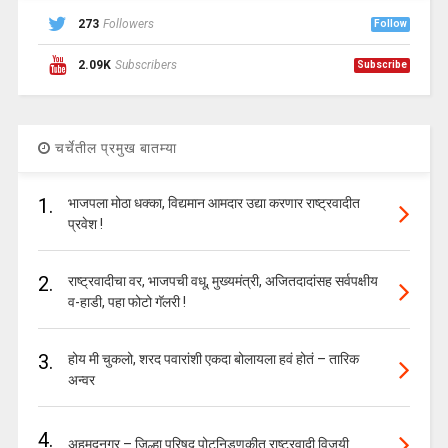
273
Followers
Follow
2.09K
Subscribers
Subscribe
चर्चेतील प्रमुख बातम्या
1.
भाजपला मोठा धक्का, विद्यमान आमदार उद्या करणार राष्ट्रवादीत
प्रवेश !
2.
राष्ट्रवादीचा वर, भाजपची वधू, मुख्यमंत्री, अजितदादांसह सर्वपक्षीय
व-हाडी, पहा फोटो गॅलरी !
3.
होय मी चुकलो, शरद पवारांशी एकदा बोलायला हवं होतं – तारिक
अन्वर
4.
अहमदनगर – जिल्हा परिषद पोटनिडणुकीत राष्ट्रवादी विजयी