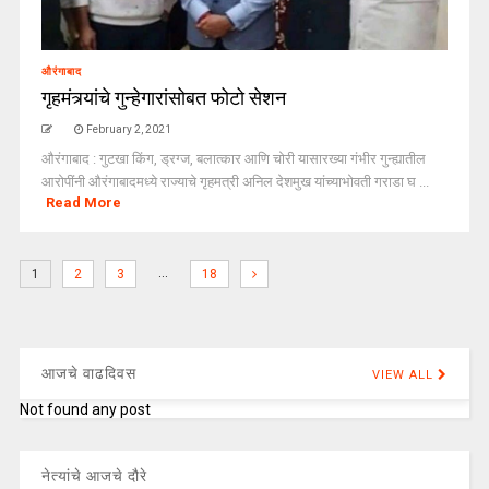
औरंगाबाद
गृहमंत्र्यांचे गुन्हेगारांसोबत फोटो सेशन
February 2, 2021
औरंगाबाद : गुटखा किंग, ड्रग्ज, बलात्कार आणि चोरी यासारख्या गंभीर गुन्ह्यातील
आरोपींनी औरंगाबादमध्ये राज्याचे गृहमत्री अनिल देशमुख यांच्याभोवती गराडा घ ...
Read More
…
1
2
3
18
आजचे वाढदिवस
VIEW ALL
Not found any post
नेत्यांचे आजचे दौरे