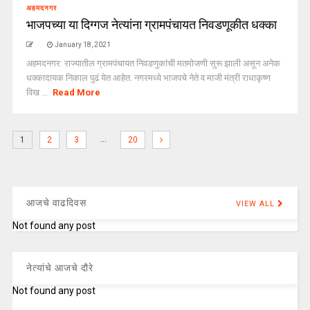
अहमदनगर
भाजपच्या या दिग्गज नेत्यांना ग्रामपंचायत निवडणूकीत धक्का
January 18, 2021
अहमदनगर: राज्यातील ग्रामपंचायत निवडणुकांची मतमोजणी सुरू झाली असून अनेक
धक्कादायक निकाल पुढं येत आहेत. नगरमध्ये भाजपचे नेते व माजी मंत्री राधाकृष्ण
विख ...
Read More
…
1
2
3
20
आजचे वाढदिवस
VIEW ALL
Not found any post
नेत्यांचे आजचे दौरे
Not found any post