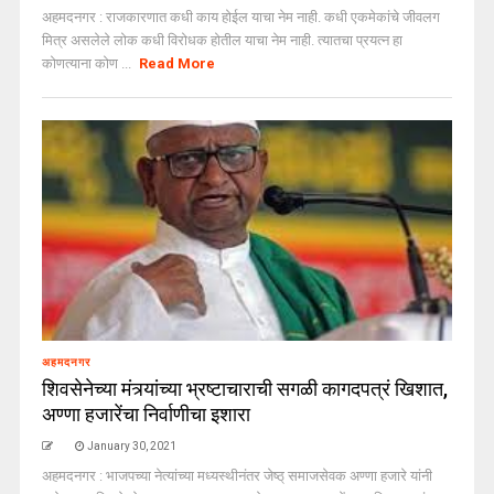
अहमदनगर : राजकारणात कधी काय होईल याचा नेम नाही. कधी एकमेकांचे जीवलग
मित्र असलेले लोक कधी विरोधक होतील याचा नेम नाही. त्यातचा प्रयत्न हा
कोणत्याना कोण ...
Read More
अहमदनगर
शिवसेनेच्या मंत्र्यांच्या भ्रष्टाचाराची सगळी कागदपत्रं खिशात,
अण्णा हजारेंचा निर्वाणीचा इशारा
January 30, 2021
अहमदनगर : भाजपच्या नेत्यांच्या मध्यस्थीनंतर जेष्ठ् समाजसेवक अण्णा हजारे यांनी