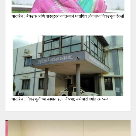
धाराशिव : बेधडक आणि वादग्रस्त वक्तव्याने धाराशिव लोकसभा निवडणूक रंगली
धाराशिव : निवडणुकीच्या कामात हलगर्जीपणा; कर्मचारी वर्गात खळबळ