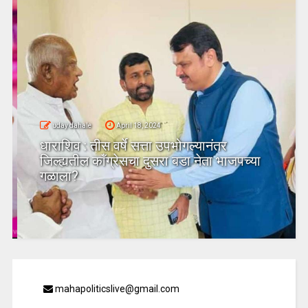
uday dahale
April 18, 2024
धाराशिव : तीस वर्षे सत्ता उपभोगल्यानंतर
जिल्ह्यतील कॉंग्रेसचा दुसरा बडा नेता भाजपच्या
गळाला?
mahapoliticslive@gmail.com