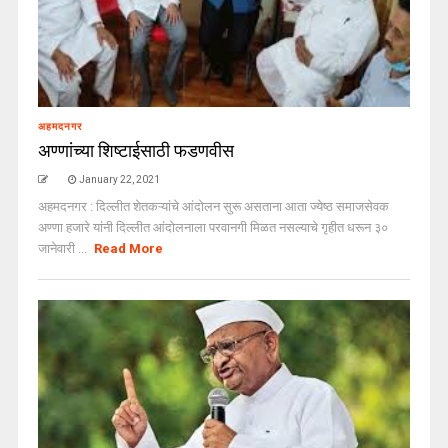
अहमदनगर
अण्णांच्या शिष्टाईसाठी फडणवीस
January 22, 2021
अहमदनगर : दिल्लीत शेतकऱ्यांचे आंदोलन सुरू असताना आता ज्येष्ठ समाजसेवक
अण्णा हजारे यांनी दिल्लीत आंदोलनाला परवानगी मिळत नसल्याचे गृहीत धरून ३०
जानेवारी ...
Read More