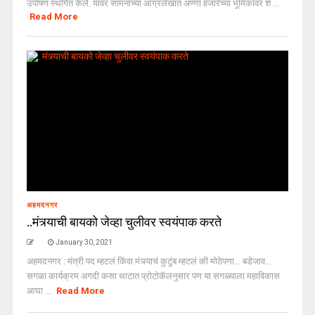
उपोषण स्थगित केले. यावर सामनाच्या आग्रलेखात अण्णा हजारेंच्या भूमिकावर शं ...
Read More
अहमदनगर
..मंत्र्याची बायको जेव्हा चुलीवर स्वयंपाक करते
January 30, 2021
अहमदनगर : मंत्री पद म्हटलं किंवा मंत्र्याचं कुटुंब म्हटलं की मोठेपणा… बडेजाव…
सगळा कार्यक्रम अगदी कसा थाटात प्रोटोकॅलनुसार पण या सगळ्याला महाविकास
आघा ...
Read More