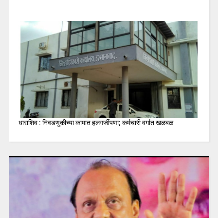
धाराशिव : निवडणुकीच्या कामात हलगर्जीपणा; कर्मचारी वर्गात खळबळ