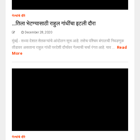
नेत्यांचे दौरे
…तिला भेटण्यासाठी राहुल गांधींचा इटली दौरा
December 28, 2020
मुंबई - सध्या देशात शेतकऱ्यांचे आंदोलन सुरू आहे. तसेच पश्चिम बंगालची निवडणूक
तोंडावर असताना राहुल गांधी परदेशी दौर्यावर गेल्याची चर्चा रंगत आहे. याव ...
Read
More
नेत्यांचे दौरे