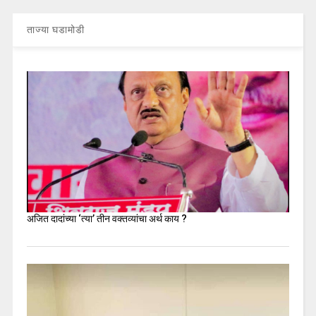
ताज्या घडामोडी
अजित दादांच्या ‘त्या’ तीन वक्तव्यांचा अर्थ काय ?