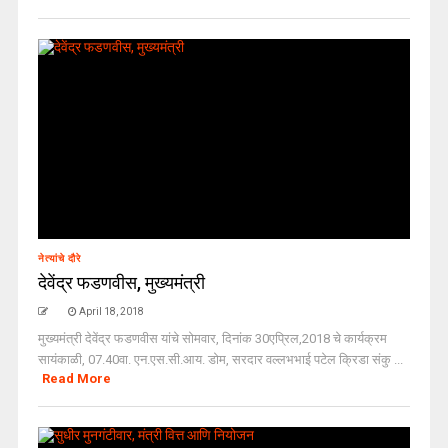
नेत्यांचे दौरे
देवेंद्र फडणवीस, मुख्यमंत्री
April 18, 2018
मुख्यमंत्री देवेंद्र फडणवीस यांचे सोमवार, दिनांक 30एप्रिल,2018 चे कार्यक्रम
सायंकाळी, 07.40वा. एन.एस.सी.आय. डोम, सरदार वल्लभभाई पटेल क्रिडा संकु ...
Read More