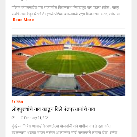
पश्चिम बंगालसहीत पाच राज्यांतील विधानसभा निवडणूक पार पडला आहेत . मात्र
सर्वांचे लक्ष वेधून घेतले ते म्हणजे पश्चिम बंगालमध्ये २९४ विधानसभा मतदारसंघांसा ...
Read More
देश विदेश
लोहपुरुषांचे नाव काढून दिले पंतप्रधानांचे नाव
February 24, 2021
मुंबई - काॅंग्रेस आघाडीने आणलेल्या योजनांची नावे मागील पाच ते दहा वर्षात
बदलण्याचा धडका भाजप सत्तेवर आल्यानंतर मोदी सरकारने लावला होता. अनेक