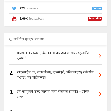
273
Followers
Follow
2.09K
Subscribers
Subscribe
चर्चेतील प्रमुख बातम्या
1.
भाजपला मोठा धक्का, विद्यमान आमदार उद्या करणार राष्ट्रवादीत
प्रवेश !
2.
राष्ट्रवादीचा वर, भाजपची वधू, मुख्यमंत्री, अजितदादांसह सर्वपक्षीय
व-हाडी, पहा फोटो गॅलरी !
3.
होय मी चुकलो, शरद पवारांशी एकदा बोलायला हवं होतं – तारिक
अन्वर