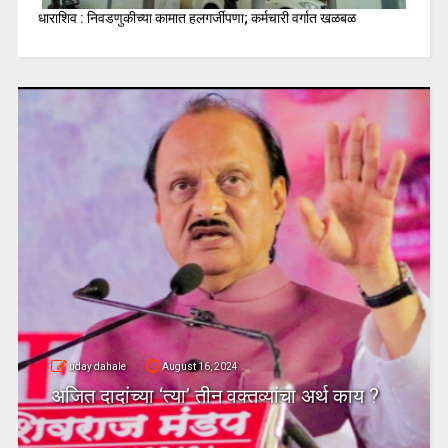
धाराशिव : निवडणुकीच्या कामात हलगर्जीपणा; कर्मचारी वर्गात खळबळ
uday dahale
August 16, 2024
अजित दादांच्या ‘त्या’ तीन वक्तव्यांचा अर्थ काय ?