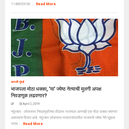
114805918/ ...
Read More
आपली मुंबई
भाजपला मोठा धक्का, ‘या’ ज्येष्ठ नेत्याची मुलगी अपक्ष
निवडणूक लढवणार?
April 2, 2019
नंदुरबार - लोकसभा निवडणुकीच्या तोंडावर भाजपला आणखी एक मोठा धक्का बसणार
असल्याचं दिसत आहे. नंदुरबार लोकसभा मतदारसंघातील भाजपाचे ज्येष्ठ नेते सुहास
नटाव ...
Read More