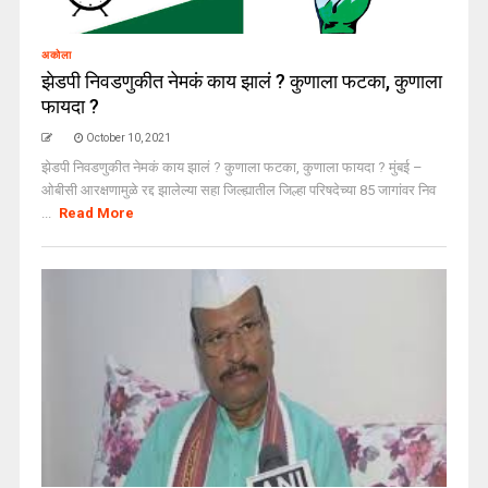
अकोला
झेडपी निवडणुकीत नेमकं काय झालं ? कुणाला फटका, कुणाला
फायदा ?
October 10, 2021
झेडपी निवडणुकीत नेमकं काय झालं ? कुणाला फटका, कुणाला फायदा ? मुंबई –
ओबीसी आरक्षणामुळे रद्द झालेल्या सहा जिल्ह्यातील जिल्हा परिषदेच्या 85 जागांवर निव
...
Read More