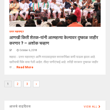
उत्तर महाराष्ट्र
आणखी किती शेतक-यांनी आत्महत्या केल्यावर दुष्काळ जाहीर
करणार ? – अशोक चव्हाण
October 6, 2018
शहादा - उत्तर महाराष्ट्र आणि मराठवाड्यात सरासरीपेक्षा कमी पाऊस झाला आहे.
खरीपाची पिके वाया गेली आहेत. तीव्र पाणीटंचाई आहे. तरीही सरकार दुष्काळ जाहीर
क ...
Read More
1
2
3
आजचे वाढदिवस
VIEW ALL