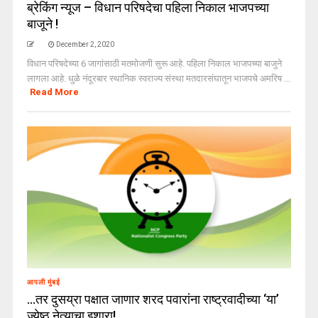
ब्रेकिंग न्यूज – विधान परिषदेचा पहिला निकाल भाजपच्या
बाजूने !
December 2, 2020
विधान परिषदेच्या 6 जागांसाठी मतमोजणी सुरू आहे. पहिला निकाल भाजपच्या बाजुने
लागला आहे. धुळे नंदूरबार स्थानिक स्वराज्य संस्था मतदारसंघातून भाजपचे अमरिष ...
Read More
आपली मुंबई
…तर दुसय्रा पक्षात जाणार शरद पवारांना राष्ट्रवादीच्या ‘या’
ज्येष्ठ नेत्याचा इशारा!