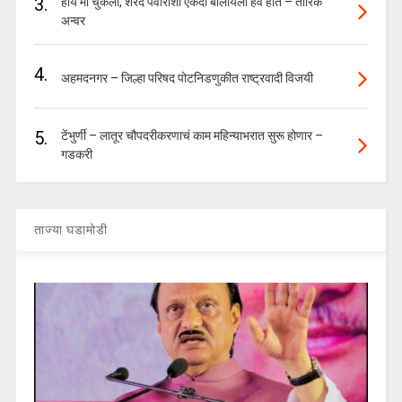
3.
होय मी चुकलो, शरद पवारांशी एकदा बोलायला हवं होतं – तारिक
अन्वर
4.
अहमदनगर – जिल्हा परिषद पोटनिडणुकीत राष्ट्रवादी विजयी
5.
टेंभुर्णी – लातूर चौपदरीकरणाचं काम महिन्याभरात सुरू होणार –
गडकरी
ताज्या घडामोडी