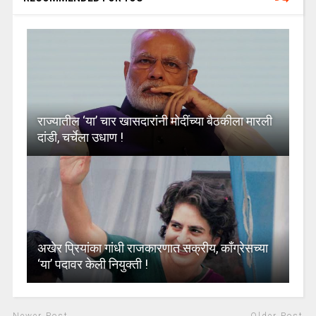
राज्यातील ‘या’ चार खासदारांनी मोदींच्या बैठकीला मारली
दांडी, चर्चेला उधाण !
अखेर प्रियांका गांधी राजकारणात सक्रीय, काँग्रेसच्या
‘या’ पदावर केली नियुक्ती !
Newer Post
Older Post