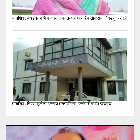
धाराशिव : बेधडक आणि वादग्रस्त वक्तव्याने धाराशिव लोकसभा निवडणूक रंगली
धाराशिव : निवडणुकीच्या कामात हलगर्जीपणा; कर्मचारी वर्गात खळबळ