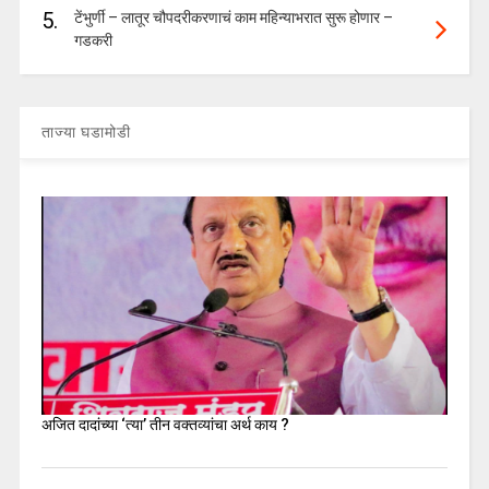
5.
टेंभुर्णी – लातूर चौपदरीकरणाचं काम महिन्याभरात सुरू होणार –
गडकरी
ताज्या घडामोडी
अजित दादांच्या ‘त्या’ तीन वक्तव्यांचा अर्थ काय ?