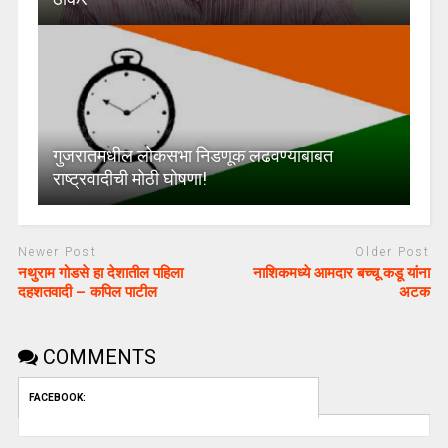
गुजरातमधील लोकसभा निडणूक लढवण्याबाबत
राष्ट्रवादीची मोठी घोषणा!
Newer Post
Older Post
नथुराम गोडसे हा देशातील पहिला
नाशिकमध्ये आमदार बच्चू कडू यांना
दहशतवादी – कपिल पाटील
अटक
COMMENTS
FACEBOOK: