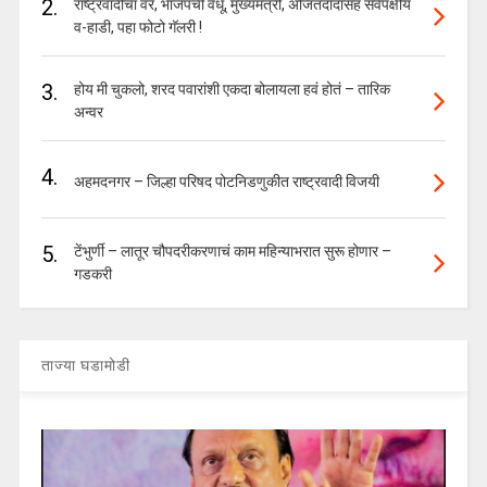
2.
राष्ट्रवादीचा वर, भाजपची वधू, मुख्यमंत्री, अजितदादांसह सर्वपक्षीय
व-हाडी, पहा फोटो गॅलरी !
3.
होय मी चुकलो, शरद पवारांशी एकदा बोलायला हवं होतं – तारिक
अन्वर
4.
अहमदनगर – जिल्हा परिषद पोटनिडणुकीत राष्ट्रवादी विजयी
5.
टेंभुर्णी – लातूर चौपदरीकरणाचं काम महिन्याभरात सुरू होणार –
गडकरी
ताज्या घडामोडी