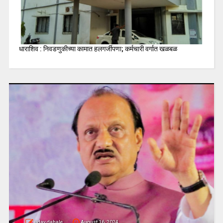
धाराशिव : निवडणुकीच्या कामात हलगर्जीपणा; कर्मचारी वर्गात खळबळ
uday dahale
August 16, 2024