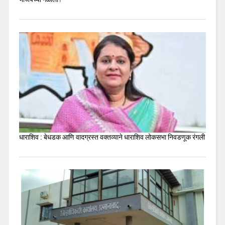
धाराशिव : बेधडक आणि वादग्रस्त वक्तव्याने धाराशिव लोकसभा निवडणूक रंगली