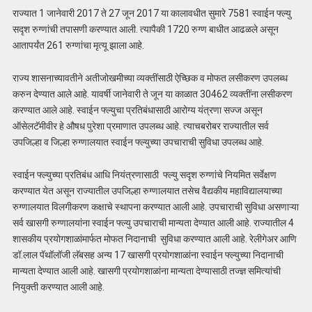
राज्यात 1 जानेवारी 2017 ते 27 जून 2017 या कालावधीत सुमारे 7581 स्वाईन फ्ल्यु
सदृश रुग्णांची तपासणी करण्यात आली. त्यापैकी 1720 रुग्ण बाधीत आढळले असून
आतापर्यंत 261 रुग्णांचा मृत्यू झाला आहे.
राज्य शासनाच्यावतीने अतीजोखमीच्या व्यक्तींसाठी ऐच्छिक व मोफत लसीकरण उपलब्ध
करुन देण्यात आले आहे. यावर्षी जानेवारी ते जून या काळात 30462 व्यक्तींना लसीकरण
करण्यात आले आहे. स्वाईन फ्ल्युचा प्रतिबंधासाठी आरोग्य यंत्रणा सज्ज असून
ऑसेलटॅमीवीर हे औषध पुरेशा प्रमाणात उपलब्ध आहे. त्याचबरोबर राज्यातील सर्व
उपजिल्हा व जिल्हा रुग्णालयात स्वाईन फ्ल्युच्या उपचाराची सुविधा उपलब्ध आहे.
स्वाईन फ्ल्युच्या प्रतिबंध आधि नियंत्रणासाठी फ्ल्यु सदृश रुग्णांचे नियमित सर्वेक्षण
करण्यात येत असून राज्यातील उपजिल्हा रुग्णालयात तसेच वैद्यकीय महाविद्यालयाच्या
रुग्णालयात विलगीकरण कक्षाचे स्थापना करण्यात आली आहे. उपचाराची सुविधा असणाऱ्या
सर्व खासगी रुग्णालयांना स्वाईन फ्ल्यु उपचाराची मान्यता देण्यात आली आहे. राज्यातील 4
शासकीय प्रयोगशाळांमार्फत मोफत निदानाची सुविधा करण्यात आली आहे. रेलीगेअर आणि
डॉ.लाल पॅथॉलॉजी लॅबसह अन्य 17 खासगी प्रयोगशाळांना स्वाईन फ्ल्युच्या निदानाची
मान्यता देण्यात आली आहे. खासगी प्रयोगशाळांना मान्यता देण्यासाठी तज्ज्ञ समित्यांची
नियुक्ती करण्यात आली आहे.