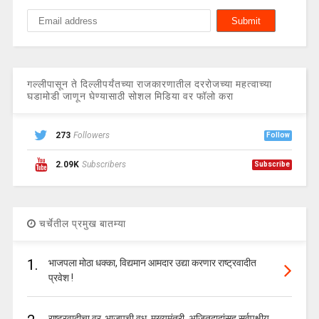
गल्लीपासून ते दिल्लीपर्यंतच्या राजकारणातील दररोजच्या महत्वाच्या
घडामोडी जाणून घेण्यासाठी सोशल मिडिया वर फॉलो करा
273
Followers
Follow
2.09K
Subscribers
Subscribe
चर्चेतील प्रमुख बातम्या
1.
भाजपला मोठा धक्का, विद्यमान आमदार उद्या करणार राष्ट्रवादीत
प्रवेश !
राष्ट्रवादीचा वर, भाजपची वधू, मुख्यमंत्री, अजितदादांसह सर्वपक्षीय