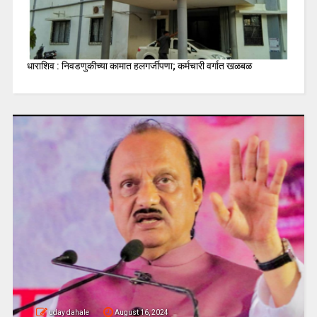
धाराशिव : निवडणुकीच्या कामात हलगर्जीपणा; कर्मचारी वर्गात खळबळ
uday dahale
August 16, 2024