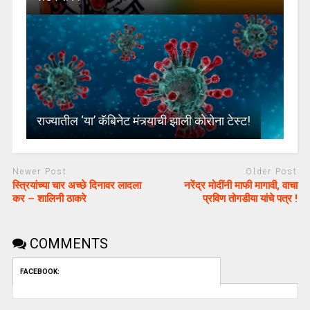
राज्यातील ‘या’ कॅबिनेट मंत्र्याची झाली कोरोना टेस्ट!
Newer Post
Older Post
स्त्रियांच्या चार अच्छे दिनावर लादला
नरेंद्र मोदींनी माफी मागावी, वाचा
कर – शालिनी ठाकरे
प्रविण तोगडीया यांचे पत्र !
COMMENTS
FACEBOOK: