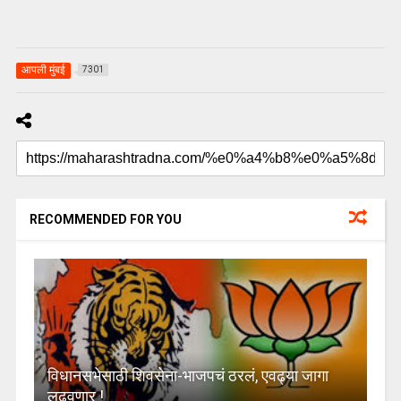
आपली मुंबई
7301
RECOMMENDED FOR YOU
विधानसभेसाठी शिवसेना-भाजपचं ठरलं, एवढ्या जागा
लढवणार !