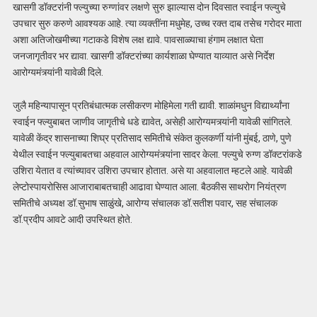
खासगी डॉक्टरांनी फ्ल्युच्या रुग्णांवर लक्षणे सुरु झाल्यास दोन दिवसात स्वाईन फ्ल्युचे
उपचार सुरु करुणे आवश्यक आहे. त्या व्यक्तींना मधुमेह, उच्च रक्त दाब तसेच गरोदर माता
अशा अतिजोखमीच्या गटाकडे विशेष लक्ष द्यावे. पावसाळ्याचा हंगाम लक्षात घेता
जनजागृतीवर भर द्यावा. खासगी डॉक्टरांच्या कार्यशाळा घेण्यात याव्यात असे निर्देश
आरोग्यमंत्र्यांनी यावेळी दिले.
जुलै महिन्यापासून प्रतिबंधात्मक लसीकरण मोहिमेला गती द्यावी. शाळांमधुन विद्यार्थ्यांना
स्वाईन फ्ल्युबाबत जाणीव जागृतीचे धडे द्यावेत, असेही आरोग्यमत्र्यांनी यावेळी सांगितले.
यावेळी केंद्र शासनाच्या शिघ्र प्रतिसाद समितीचे संकेत कुलकर्णी यांनी मुंबई, ठाणे, पुणे
येथील स्वाईन फ्ल्युबाबतचा अहवाल आरोग्यमंत्र्यांना सादर केला. फ्ल्युचे रुग्ण डॉक्टरांकडे
उशिरा येतात व त्यांच्यावर उशिरा उपचार होतात. असे या अहवालात म्हटले आहे. यावेळी
लेप्टोस्पायरोसिस आजाराबाबतचाही आढावा घेण्यात आला. बैठकीस साथरोग नियंत्रण
समितीचे अध्यक्ष डॉ.सुभाष साळुंखे, आरोग्य संचालक डॉ.सतीश पवार, सह संचालक
डॉ.प्रदीप आवटे आदी उपस्थित होते.