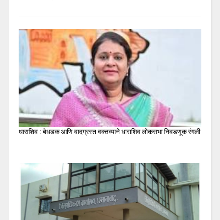
धाराशिव : बेधडक आणि वादग्रस्त वक्तव्याने धाराशिव लोकसभा निवडणूक रंगली