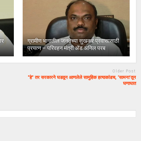
ार
ग्रामीण भागातील जनतेच्या सुखकर प्रवासासाठी
प्रयत्न – परिवहन मंत्री ॲड.अनिल परब
Older Post
“हे” तर सरकारने घडवून आणलेले सामुहिक हत्याकांडच, ‘सामना’तून
घणाघात