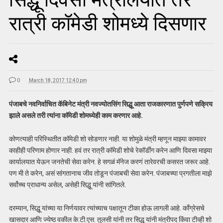
रात्री कॉमेडी शोमध्ये दिसणार
0
March 18, 2017 12:40 pm
पंजाबचे नवनिर्वाचित कॅबिनेट मंत्री नवज्योतसिंग सिद्धू आता राजकारणात पुर्णपणे सक्रिय
झाले असले तरी त्यांना कॉमेडी शोमध्येही काम करणार आहे.
कोणत्याही परिस्थितीत कॉमेडी शो सोडणार नाही. या शोमुळे मंत्री म्हणून माझ्या कामावर
काहीही परिणाम होणार नाही. हवं तर रात्री कॉमेडी शोचे रेकॉर्डींग करेन आणि दिवसा माझ्या
कार्यालयात येऊन जनतेची सेवा करेन. हे सगळं मॅनेज करणं तारेवरची कसरत जरूर आहे.
पण मी ते करेन, असं सांगतानाच जीव तोडून पंजाबची सेवा करेन. पंजाबच्या प्रगतीला माझे
सर्वोच्च प्राधान्य असेल, असेही सिद्धू यांनी सांगितले.
दरम्यान, सिद्धू यांच्या या निर्णयावर त्यांच्याच पक्षातून टीका होऊ लागली आहे. काँग्रेसचे
खासदार आणि ज्येष्ठ वकील के.टी.एस. तुलसी यांनी तर सिद्धू यांनी मंत्रीपद किंवा टीव्ही शो