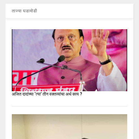
ताज्या घडामोडी
अजित दादांच्या ‘त्या’ तीन वक्तव्यांचा अर्थ काय ?