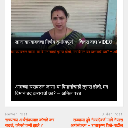
डान्सबारबाबतचा निर्णय दुर्भाग्यपूर्ण – चित्रा वाघ VIDEO
आमच्या घरावरुन जाणा-या विमानांचाही त्रास होतो, मग
विमानं बद करायची का? – अनिल परब
Newer Post
Older Post
राज्याच्या अर्थसंकल्पात कोणते कर
राज्याला पुढे नेण्याऐवजी मागे नेणारा
वाढले, कोणते कमी झाले ?
अर्थसंकल्प – राधाकृष्ण विखे-पाटील