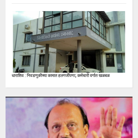
धाराशिव : निवडणुकीच्या कामात हलगर्जीपणा; कर्मचारी वर्गात खळबळ