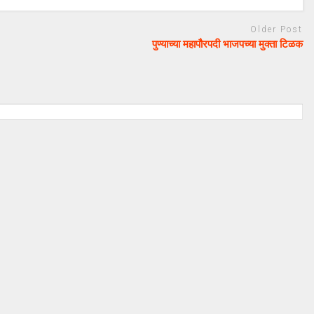
Older Post
पुण्याच्या महापौरपदी भाजपच्या मुक्ता टिळक
August 20, 2024
uday dahale
August 20, 2024
ा लढा उभा
मराठा आरक्षणाचा लढा उभा
मनोज जारांगे-पाटील
केल्यानंतर आता मनोज जारांगे-पाटील
रक्षणासाठी लढणार
या समाजाच्या आरक्षणासाठी लढणार