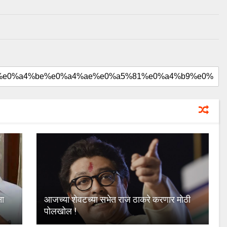
ना
आजच्या शेवटच्या सभेत राज ठाकरे करणार मोठी
पोलखोल !