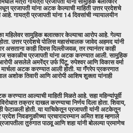
धील मंत्री गायत्री प्रजापती यांना सामुहिक बलात्कार
 प्रजापती यांना अटक केल्याची माहिती उत्तर प्रदेशचे
हे. गायत्री प्रजापती यांना 14 दिवसांची न्यायालयीन
 महिलेवर सामुहिक बलात्कार केल्याचा आरोप आहे. गेल्या
होता. उत्तर प्रदेशचे पोलिस महासंचालक जावेद अहमद यांनी
फरार असताना काही दिवस दिल्लीजवळ, तर त्यानंतर काही
आज सकाळीच प्रजापती यांना अटक करण्यात आली. सामुहिक
ोपी असलेले अमरेंद्र उर्फ पिंटू, रुपेश्वर आणि विकास वर्मा
ार्चला अटक करण्यात आली होती. या गॅंगरेप प्रकरणात
खापाल अशोक तिवारी आणि आरोपी आशिष शुक्‍ला यांनाही
क करण्यात आल्याची माहिती मिळते आहे. सहा महिन्यांपूर्वी
च्याविरोधात तक्रार दाखल करण्याचा निर्णय दिला होता. शिवाय,
ाही फेटाळली होती. या याचिकेतून प्रजापती यांनी अटकेतून
 प्रदेश निवडणुकीच्या प्रचारादरम्यान अमित शाह म्हणाले
्रजापतीला तुरुंगात पाठवू आणि शहा यांनी बोलल्या प्रमाणेच