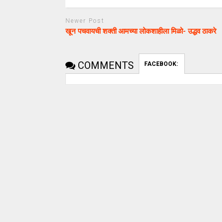
Newer Post
खून पचवायची शक्ती आमच्या लोकशाहीला मिळो- उद्धव ठाकरे
COMMENTS
FACEBOOK:
uday dahale
uday dahale
April 12, 2024
मराठा आरक्षणाच
धाराशिव : निवडणुकीच्या कामात
केल्यानंतर आता 
हलगर्जीपणा; कर्मचारी वर्गात खळबळ
या समाजाच्या आ