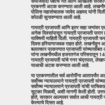
समाजवादी पक्षाचे नेते आणि अखिलेश सरकारम
प्रकरणी अटक करण्यात आली आहे. लखनौमधून
पोलिस महासंचालक जावेद अहमद यांनी दिली आ
कोठडी सुनावण्यात आली आहे.
गायत्री प्रजापती आणि इतर सहा जणांवर एका
अनेक दिवसांपासून गायत्री प्रजापती फरार 
याविषयी माहिती दिली. गायत्री प्रजापती 
दिवस हरियाणाजवळ राहत होते. लखनौहून 
बलात्कार प्रकरणात प्रजापती यांच्यासोबत आर
यांना लखनौमधील हजरतगंज परिसरातून 14 म
गायत्री प्रजापती यांचे गनर चंद्रपाल, ले
याआधी अटक करण्यात आली आहे.
या प्रकरणातील सर्व आरोपींना आतापर्यंत अट
सर्वोच्च न्यायालयाने गायत्री प्रजापती यां
सर्वोच्च न्यायालयाने प्रजापती यांची याचिक
सुटका मिळावी, अशी मागणी केली होती. उत्तर
होते, सरकार आल्यावर सर्वात आधी गायत्री प
केल्याचे दिसत आहे.