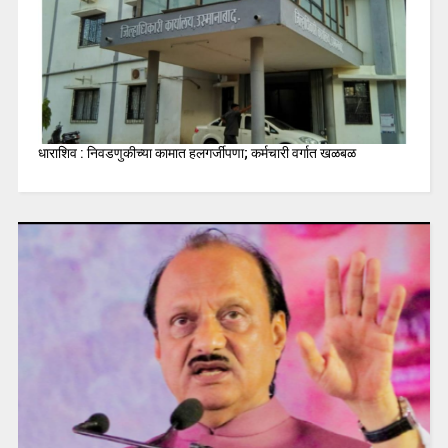
धाराशिव : निवडणुकीच्या कामात हलगर्जीपणा; कर्मचारी वर्गात खळबळ