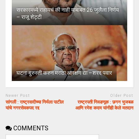
सरकारमध्ये राहायचं की नाही याबाबत 26 जुलैला निर्णय
– राजू शेट्टी
घटना दुरुस्ती करुन मराठा आरक्षण द्या –शरद पवार
Newer Post
Older Post
सांगली : राष्ट्रवादीच्या निर्मला पाटील
राष्ट्रपती निवडणूक : छगन भुजबळ
यांचे नगरसेवकपद रद्द
आणि रमेश कदम यांनीही केले मतदान
COMMENTS