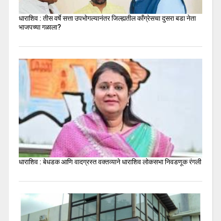
धाराशिव : तीस वर्षे सत्ता उपभोगल्यानंतर जिल्ह्यतील कॉंग्रेसचा दुसरा बडा नेता
भाजपच्या गळाला?
धाराशिव : बेधडक आणि वादग्रस्त वक्तव्याने धाराशिव लोकसभा निवडणूक रंगली