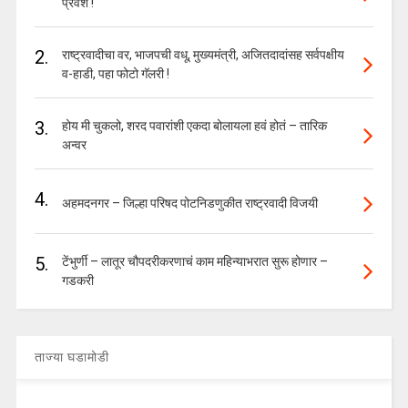
प्रवेश !
2.
राष्ट्रवादीचा वर, भाजपची वधू, मुख्यमंत्री, अजितदादांसह सर्वपक्षीय
व-हाडी, पहा फोटो गॅलरी !
3.
होय मी चुकलो, शरद पवारांशी एकदा बोलायला हवं होतं – तारिक
अन्वर
4.
अहमदनगर – जिल्हा परिषद पोटनिडणुकीत राष्ट्रवादी विजयी
5.
टेंभुर्णी – लातूर चौपदरीकरणाचं काम महिन्याभरात सुरू होणार –
गडकरी
ताज्या घडामोडी