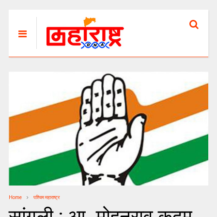
Home
पश्चिम महाराष्ट्र
सांगली : आ. मोहनराव कदम