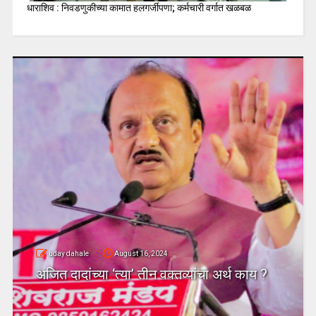
धाराशिव : निवडणुकीच्या कामात हलगर्जीपणा; कर्मचारी वर्गात खळबळ
uday dahale
August 16, 2024
अजित दादांच्या ‘त्या’ तीन वक्तव्यांचा अर्थ काय ?