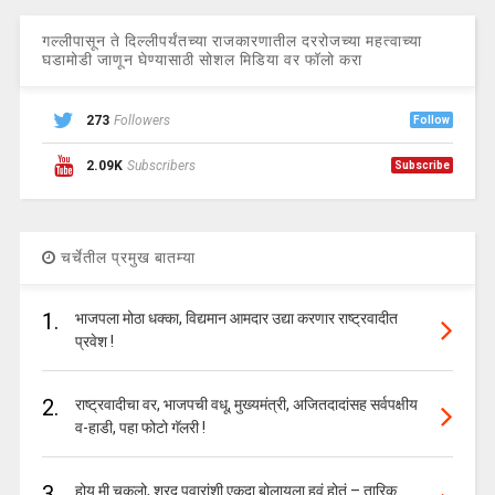
गल्लीपासून ते दिल्लीपर्यंतच्या राजकारणातील दररोजच्या महत्वाच्या
घडामोडी जाणून घेण्यासाठी सोशल मिडिया वर फॉलो करा
273
Followers
Follow
2.09K
Subscribers
Subscribe
चर्चेतील प्रमुख बातम्या
1.
भाजपला मोठा धक्का, विद्यमान आमदार उद्या करणार राष्ट्रवादीत
प्रवेश !
2.
राष्ट्रवादीचा वर, भाजपची वधू, मुख्यमंत्री, अजितदादांसह सर्वपक्षीय
व-हाडी, पहा फोटो गॅलरी !
3.
होय मी चुकलो, शरद पवारांशी एकदा बोलायला हवं होतं – तारिक