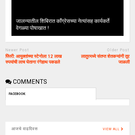
जालन्यातील शिबिरात काँग्रेसच्या नेत्यांसह कार्यकर्ते
वेगळ्या पोषाखात !
Newer Post
Older Post
पिंपरी: आयुक्‍तांच्या स्टेनोला 12 लाख
लातुरमध्ये संतप्त शेतकऱ्यांनी तूर
रुपयांची लाच घेताना रंगेहाथ पकडले
जाळली
COMMENTS
FACEBOOK:
आजचे वाढदिवस
VIEW ALL