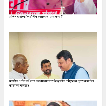
अजित दादांच्या ‘त्या’ तीन वक्तव्यांचा अर्थ काय ?
धाराशिव : तीस वर्षे सत्ता उपभोगल्यानंतर जिल्ह्यतील कॉंग्रेसचा दुसरा बडा नेता
भाजपच्या गळाला?