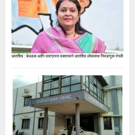
धाराशिव : बेधडक आणि वादग्रस्त वक्तव्याने धाराशिव लोकसभा निवडणूक रंगली