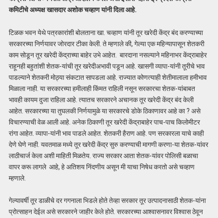
कमिटीचे अध्यक्ष खासदार अशोक चव्हाण यांनी दिला आहे.
टिळक भवन येथे पत्रकारांशी बोलताना खा. चव्हाण यांनी तूर खरेदी केंद्र बंद करण्याच्या
सरकारच्या निर्णयावर जोरदार टीका केली. ते म्हणाले की, गेल्या एक महिन्यापासून शेतकरी
काम सोडून तूर खरेदी केंद्राच्या बाहेर उभे आहेत. बारदाना नसल्याने महिनाभर केंद्राबाहेर
राहूनही बहुतांशी शेतक-यांची तूर खरेदीअभावी पडून आहे. खासगी व्यापा-यांनी तूरीचे भाव
पाडल्याने शेतकरी मोठ्या संकटात सापडला आहे. राज्यात कोणत्याही शेतीमालाला हमीभाव
मिळाला नाही. या सरकारच्या हमीलाही किंमत राहिली नसून सरकारचा शेतक-यांबाबत
भावही कायम दुजा राहिला आहे. त्यातच सरकारने अचानक तूर खरेदी केंद्र बंद केली
आहेत. सरकारच्या या तुघलकी निर्णयामुळे या सरकारचे डोके ठिकाणावर आहे का ? असे
विचारण्याची वेळ आली आहे. अनेक ठिकाणी तूर खरेदी केंद्राबाहेर पाच-पाच किलोमीटर
रांगा आहेत. व्यापा-यांनी भाव पाडले आहेत. शेतकरी हैराण आहे. पण सरकारला याचे काही
देणे घेणे नाही. यवतमाळ मध्ये तूर खरेदी केंद्र सुरु करण्याची मागणी करणा-या शेतक-यांवर
लाठीचार्ज केला अशी माहिती मिळतेय. राज्य सरकार आता शेतक-यांवर पोलिसी बळाचा
वापर करू लागले आहे, हे अतिशय निंदणीय असून मी याचा निषेध करतो असे चव्हाण
म्हणाले.
गेल्यावर्षी तूर डाळीचे दर गगनाला भिडले होते तेव्हा सरकार तूर उत्पादनासाठी शेतक-यांना
प्रोत्साहन देईल असे सरकारने जाहीर केले होते. सरकारच्या आश्वासनावर विश्वास ठेवून