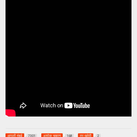
आपली मुंबई
अशोक चव्हाण
तूर खरेदी
7301
168
2