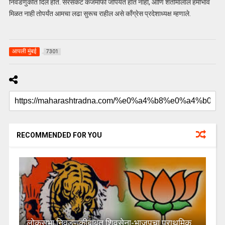
निवडणुकीत दिले होते. सरसकट कर्जमाफी जोपर्यंत होत नाही, आणि शेतीमालाल हमीभाव
मिळत नाही तोपर्यंत आमचा लढा सुरूच राहील असे काँग्रेस प्रदेशाध्यक्ष म्हणाले.
आपली मुंबई
7301
RECOMMENDED FOR YOU
लोकसभा निवडणुकीबाबत शिवसेना-भाजपचा प्राथमिक