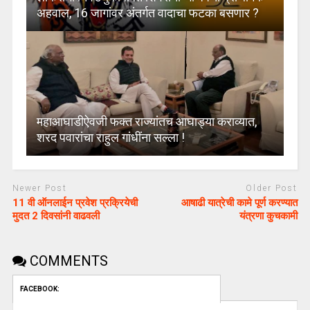
अहवाल, 16 जागांवर अंतर्गत वादाचा फटका बसणार ?
महाआघाडीऐवजी फक्त राज्यांतच आघाड्या कराव्यात,
शरद पवारांचा राहुल गांधींना सल्ला !
Newer Post
Older Post
11 वी ऑनलाईन प्रवेश प्रक्रियेची
आषाढी यात्रेची कामे पूर्ण करण्यात
मुदत 2 दिवसांनी वाढवली
यंत्रणा कुचकामी
COMMENTS
FACEBOOK: