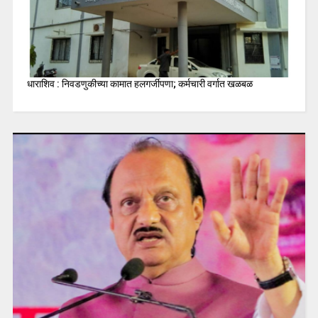
धाराशिव : निवडणुकीच्या कामात हलगर्जीपणा; कर्मचारी वर्गात खळबळ