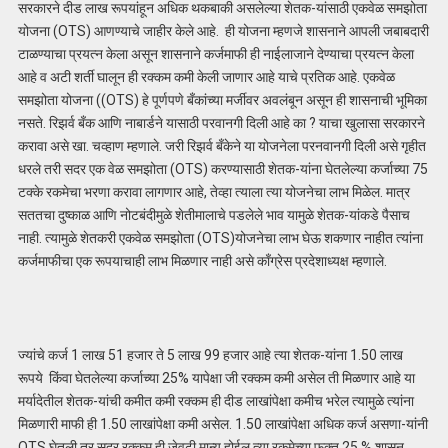
सरकारने दीड लाख रूपयांहून अधिक थकबाकी असलेल्या शेतक-यांसाठी एकवेळ समझोता
योजना (OTS) आणण्याचे जाहीर केले आहे. ही योजना म्हणजे शासनाने आपली जबाबदारी
टाळण्याचा प्रयत्न केला असून शासनाने कर्जमाफी ही नाईलाजाने देण्याचा प्रयत्न केला
आहे व अटी शर्ती घालून ही रक्कम कमी केली जाणार आहे याचे प्रतिक आहे. एकवेळ
समझोता योजना ((OTS) हे पूर्णपणे बँकांच्या मर्जीवर अवलंबून असून ही शासनाची भूमिका
नसते. रिझर्व बँक आणि नाबार्डने यासाठी परवानगी दिली आहे का ? याचा खुलासा सरकारने
करावा असे खा. चव्हाण म्हणाले. जरी रिझर्व बँकेने या योजनेला परनवानगी दिली असे गृहीत
धरले तरी सदर एक वेळ समझोता (OTS) करण्यासाठी शेतक-यांना घेतलेल्या कर्जाच्या 75
टक्के रकमेचा भरणा करावा लागणार आहे, तेव्हा त्याला त्या योजनेचा लाभ मिळेल. मात्र
सततचा दुष्काळ आणि नोटबंदीमुळे शेतीमालाचे पडलेले भाव यामुळे शेतक-यांकडे पैसाच
नाही. त्यामुळे शेतकरी एकवेळ समझोता (OTS)योजनेचा लाभ घेऊ शकणार नाहीत त्यांना
कर्जमाफीचा एक रूपयाचाही लाभ मिळणार नाही असे काँग्रेस प्रदेशाध्यक्ष म्हणाले.
ज्यांचे कर्ज 1 लाख 51 हजार ते 5 लाख 99 हजार आहे त्या शेतक-यांना 1.50 लाख
रूपये किंवा घेतलेल्या कर्जाच्या 25% यापेक्षा जी रक्कम कमी असेल ती मिळणार आहे या
मर्यादेतील शेतक-यांची कमीत कमी रक्कम ही दीड लाखांपेक्षा कमीच भरेल त्यामुळे त्यांना
मिळणारी माफी ही 1.50 लाखांपेक्षा कमी असेल. 1.50 लाखांपेक्षा अधिक कर्ज असणा-यांनी
OTS घेतली तर सदर रक्कम ही जेवढी मान्य होईल त्या रकमेच्या फक्त 25 % शासन