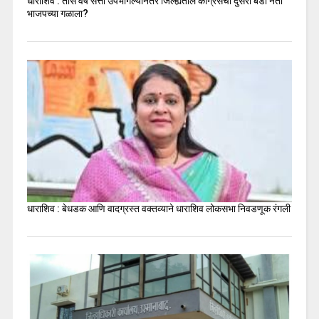
धाराशिव : तीस वर्षे सत्ता उपभोगल्यानंतर जिल्ह्यतील कॉंग्रेसचा दुसरा बडा नेता
भाजपच्या गळाला?
धाराशिव : बेधडक आणि वादग्रस्त वक्तव्याने धाराशिव लोकसभा निवडणूक रंगली