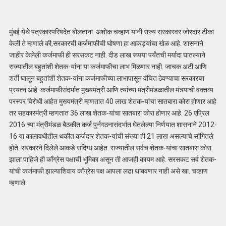
मुंबई येथे पत्रकारपरिषदेत बोलताना अशोक चव्हाण यांनी राज्य सरकारवर जोरदार टीका
केली ते म्हणाले की,सरकारची कर्जमाफीची घोषणा हा आकड्यांचा खेळ आहे. शासनाने
जाहीर केलेली कर्जमाफी ही सरसकट नाही. दीड लाख रूपया पर्यंतची मर्यादा घातल्याने
राज्यातील बहुतांशी शेतक-यांना या कर्जमाफीचा लाभ मिळणार नाही. जाचक अटी आणि
शर्ती घालून बहुतांशी शेतक-यांना कर्जमाफीच्या लाभापासून वंचित ठेवण्याचा सरकारचा
प्रयत्न आहे. कर्जमाफीसंदर्भात मुख्यमंत्री आणि त्यांच्या मंत्रीमंडळातील मंत्र्याची वक्तव्य
परस्पर विरोधी आहेत मुख्यमंत्री म्हणतात 40 लाख शेतक-यांचा सातबारा कोरा होणार आहे
तर सहकारमंत्री म्हणतात 36 लाख शेतक-यांचा सातबारा कोरा होणार आहे. 26 एप्रिल
2016 च्या मंत्रीमंडळ बैठकीत कर्ज पुर्नगठनासंदर्भात घेतलेल्या निर्णयात शासनाने 2012-
16 या कालावधीतील थकीत कर्जदार शेतक-यांची संख्या ही 21 लाख असल्याचे सांगितले
होते. सरकारने दिलेले आकडे संदिग्ध आहेत. राज्यातील सर्वच शेतक-यांचा सातबारा कोरा
झाला पाहिजे ही काँग्रेस पक्षाची भूमिका असून ती आजही कायम आहे. सरसकट सर्व शेतक-
यांची कर्जमाफी झाल्याशिवाय काँग्रेस पक्ष आपला लढा थांबवणार नाही असे खा. चव्हाण
म्हणाले.