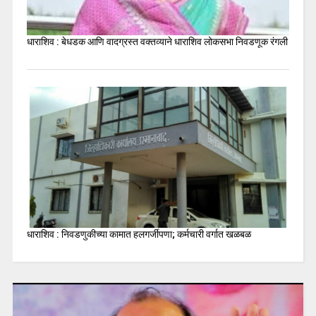
धाराशिव : बेधडक आणि वादग्रस्त वक्तव्याने धाराशिव लोकसभा निवडणूक रंगली
धाराशिव : निवडणुकीच्या कामात हलगर्जीपणा; कर्मचारी वर्गात खळबळ