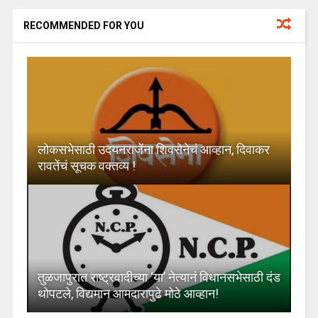
RECOMMENDED FOR YOU
लोकसभेसाठी उदयनराजेंना शिवसेनेचं आव्हान, दिवाकर
रावतेंचं सूचक वक्तव्य !
तुळजापुरात राष्ट्रवादीच्या ‘या’ नेत्यानं विधानसभेसाठी दंड
थोपटले, विद्यमान आमदारापुढे मोठे आव्हान!