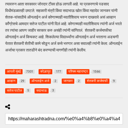
त्यावरुन आता सरकावर जोरदार टीका होऊ लागली आहे. या प्रकरणाचे पडसाद
विधीमंडळातही उमटले. सहकारी मंत्री किंवा सदाभाऊ खोत किंवा महादेव जानकर यांनी
शेतक-यांसाठीचे ऑनलाईन अर्ज कोणाच्याही मदतीशिवाय भरुन दाखवावे असं आव्हान
काँग्रेसचे आमदार सतेज पाटील यांनी दिलं आहे. कोणाच्याही मदतीशिवाय त्यांनी अर्ज भरले
तर त्यांचा आपण जाहीर सत्कार करु असंही त्यांनी सांगितलं. शेतकरी कर्जमाफीचा
ऑनलाईन अर्ज किचकट आहे. शिकलेल्या विद्यार्थ्यांना ऑनलाईन अर्ज भरताना अडचणी
येतात शेतकरी शेतीची कामे सोडून अर्ज कसे भरणार असा सवालही त्यांनी केला. ऑनलाईन
अर्जाचा प्रकार तातडीने बंद करण्याची मागणीही त्यांनी केलीय.
आपली मुंबई
कोल्हापुर
पश्चिम महाराष्ट्र
7301
177
1566
आव्हान
ऑनलाईन अर्ज
जानकर
शेतकरी कर्जमाफी
29
2
2
9
सतेज पाटील
सदाभाऊ
5
3