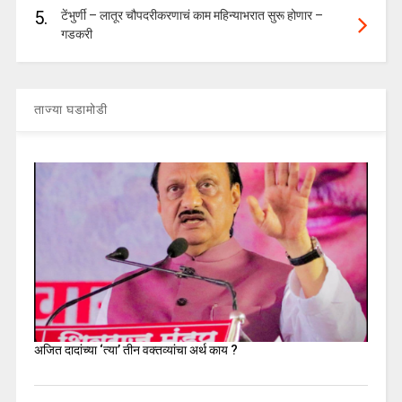
5.
टेंभुर्णी – लातूर चौपदरीकरणाचं काम महिन्याभरात सुरू होणार –
गडकरी
ताज्या घडामोडी
अजित दादांच्या ‘त्या’ तीन वक्तव्यांचा अर्थ काय ?