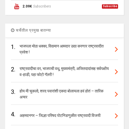
2.09K
Subscribers
Subscribe
चर्चेतील प्रमुख बातम्या
1.
भाजपला मोठा धक्का, विद्यमान आमदार उद्या करणार राष्ट्रवादीत
प्रवेश !
2.
राष्ट्रवादीचा वर, भाजपची वधू, मुख्यमंत्री, अजितदादांसह सर्वपक्षीय
व-हाडी, पहा फोटो गॅलरी !
3.
होय मी चुकलो, शरद पवारांशी एकदा बोलायला हवं होतं – तारिक
अन्वर
4.
अहमदनगर – जिल्हा परिषद पोटनिडणुकीत राष्ट्रवादी विजयी