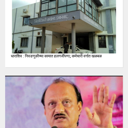
धाराशिव : निवडणुकीच्या कामात हलगर्जीपणा; कर्मचारी वर्गात खळबळ