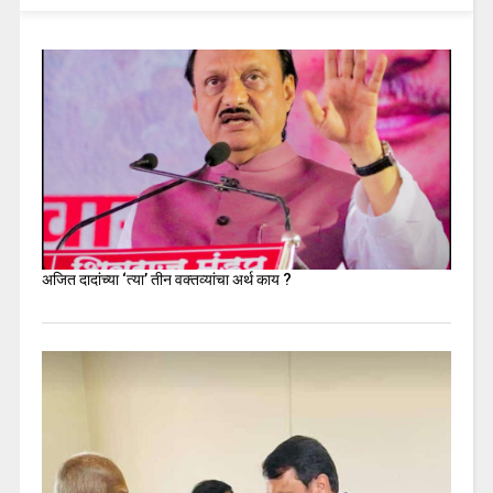
अजित दादांच्या ‘त्या’ तीन वक्तव्यांचा अर्थ काय ?