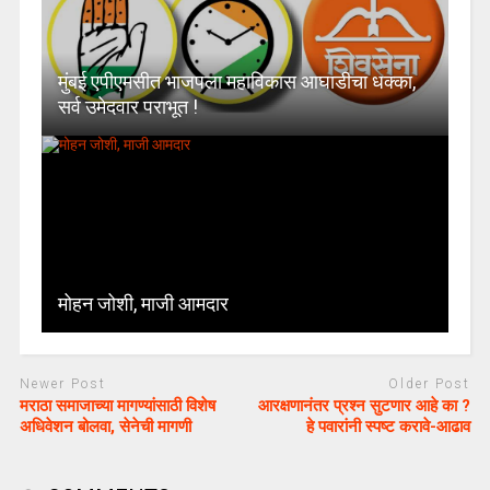
मुंबई एपीएमसीत भाजपला महाविकास आघाडीचा धक्का,
सर्व उमेदवार पराभूत !
मोहन जोशी, माजी आमदार
Newer Post
Older Post
मराठा समाजाच्या मागण्यांसाठी विशेष
आरक्षणानंतर प्रश्न सुटणार आहे का ?
अधिवेशन बोलवा, सेनेची मागणी
हे पवारांनी स्पष्ट करावे-आढाव