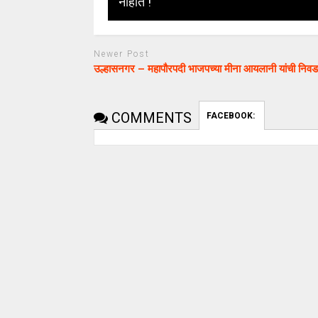
नाहीत !
Newer Post
उल्हासनगर – महापौरपदी भाजपच्या मीना आयलानी यांची निवड
COMMENTS
FACEBOOK:
uday dahale
uday dahale
April 12, 2024
मराठा आरक्षणाच
धाराशिव : निवडणुकीच्या कामात
केल्यानंतर आता 
हलगर्जीपणा; कर्मचारी वर्गात खळबळ
या समाजाच्या आ