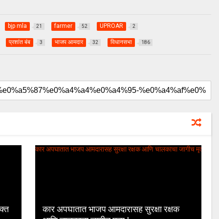
bjp mla
farmer
UPROAR
21
52
2
प्रशांत बंब
भाजप आमदार
विधानसभा
3
32
186
क्त
कार अपघातात भाजप आमदारासह सुरक्षा रक्षक