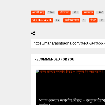
आपली मुंबई
औरंगाबाद
मराठवाडा
7301
172
1100
VIDHANSABHA
कर्जमाफी नको
गोंंधळ
25
1
19
RECOMMENDED FOR YOU
भाजप आमदार म्हणतोय, विराट – अनुष्का देशभ