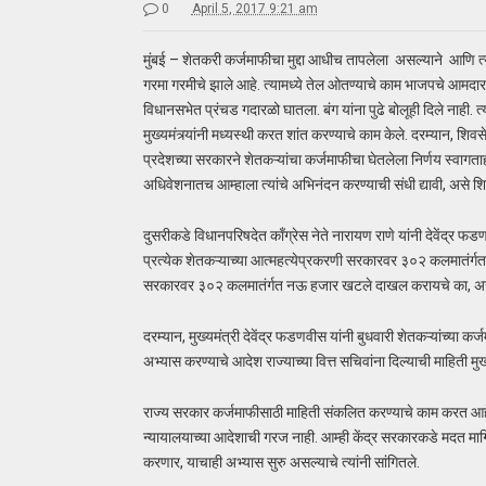
0
April 5, 2017 9:21 am
मुंबई – शेतकरी कर्जमाफीचा मुद्दा आधीच तापलेला असल्याने आणि त्
गरमा गरमीचे झाले आहे. त्यामध्ये तेल ओतण्याचे काम भाजपचे आमदार 
विधानसभेत प्रंचड गदारळो घातला. बंग यांना पुढे बोलूही दिले नाही.
मुख्यमंत्र्यांनी मध्यस्थी करत शांत करण्याचे काम केले. दरम्यान, शि
प्रदेशच्या सरकारने शेतकऱ्यांचा कर्जमाफीचा घेतलेला निर्णय स्वागत
अधिवेशनातच आम्हाला त्यांचे अभिनंदन करण्याची संधी द्यावी, असे शिव
दुसरीकडे विधानपरिषदेत काँग्रेस नेते नारायण राणे यांनी देवेंद्
प्रत्येक शेतकऱ्याच्या आत्महत्येप्रकरणी सरकारवर ३०२ कलमातंर्गत
सरकारवर ३०२ कलमातंर्गत नऊ हजार खटले दाखल करायचे का, असा 
दरम्यान, मुख्यमंत्री देवेंद्र फडणवीस यांनी बुधवारी शेतकऱ्यांच्या क
अभ्यास करण्याचे आदेश राज्याच्या वित्त सचिवांना दिल्याची माहिती मु
राज्य सरकार कर्जमाफीसाठी माहिती संकलित करण्याचे काम करत आहे. 
न्यायालयाच्या आदेशाची गरज नाही. आम्ही केंद्र सरकारकडे मदत मा
करणार, याचाही अभ्यास सुरु असल्याचे त्यांनी सांगितले.