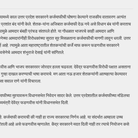
यामध्ये काल उत्तर प्रदेश सरकारने कर्जमाफीची घोषणा केल्याने राजकीय वातावरण अत्यंत
प्रशांत बंद यांनी केले. शेतक-यांना अजिबात कर्जमाफी देऊ नये असे विधान बंब यांनी करताच
 त्यामुळे आमदार बंबही प्रंचड संतापले होते. या गोंधळात भाजपचे काही आमदार आणि
वसेनेच्या आमदारांनीही विरोधकांच्या सुरात सूर मिसळताना कर्जमाफीची मागणी लावून धरली. उत्तर
ार्ह आहे. त्यामुळे आता महाराष्ट्रातील शेतकऱ्यांची कर्जे माफ करून फडणवीस सरकारने
सेनेचे आमदार शंभुराजे देसाई यांनी सांगितले.
र फडणवीस आणि भाजप सरकारवर जोरदार हल्ला चढवला. देवेंद्र फडणवीस विरोधी पक्षात असताना
 गुन्हा दाखल करण्याची भाषा करायचे. मग आता नऊ हजार शेतकऱ्यांनी आत्महत्या केल्यावर
सवाल राणे यांनी विचारला.
र्जमाफीच्या मुद्द्यावरून विधानसभेत निवेदन सादर केले. उत्तर प्रदेशातील कर्जमाफीच्या मॉडेलचा
ख्यमंत्री देवेंद्र फडणवीस यांनी विधानसभेत दिली.
कर्जमाफी करायची की नाही हा राज्य सरकारचा निर्णय आहे. या संदर्भात आम्हाला उच्च
गितली आहे असे फडणवीस म्हणालेत. केंद्र सरकारने मदत दिली नाही तर त्याचे नियोजन कसे