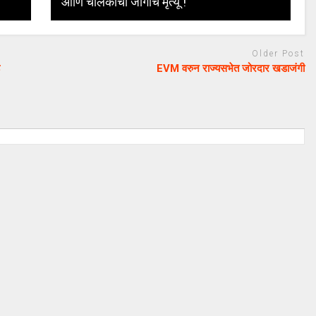
आणि चालकाचा जागीच मृत्यू !
Older Post
EVM वरुन राज्यसभेत जोरदार खडाजंगी
August 20, 2024
uday dahale
August 20, 2024
ा लढा उभा
मराठा आरक्षणाचा लढा उभा
मनोज जारांगे-पाटील
केल्यानंतर आता मनोज जारांगे-पाटील
रक्षणासाठी लढणार
या समाजाच्या आरक्षणासाठी लढणार