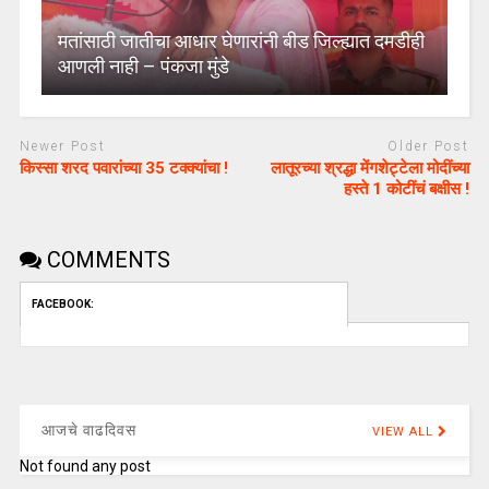
मतांसाठी जातीचा आधार घेणारांनी बीड जिल्ह्यात दमडीही
आणली नाही – पंकजा मुंडे
Newer Post
Older Post
किस्सा शरद पवारांच्या 35 टक्क्यांचा !
लातूरच्या श्रद्धा मेंगशेट्टेला मोदींच्या
हस्ते 1 कोटींचं बक्षीस !
COMMENTS
FACEBOOK:
आजचे वाढदिवस
VIEW ALL
Not found any post