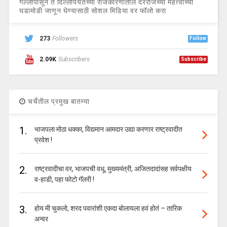
गल्लीपासून ते दिल्लीपर्यंतच्या राजकारणातील दररोजच्या महत्वाच्या
घडामोडी जाणून घेण्यासाठी सोशल मिडिया वर फॉलो करा
273
Followers
Follow
2.09K
Subscribers
Subscribe
चर्चेतील प्रमुख बातम्या
1.
भाजपला मोठा धक्का, विद्यमान आमदार उद्या करणार राष्ट्रवादीत
प्रवेश !
2.
राष्ट्रवादीचा वर, भाजपची वधू, मुख्यमंत्री, अजितदादांसह सर्वपक्षीय
व-हाडी, पहा फोटो गॅलरी !
3.
होय मी चुकलो, शरद पवारांशी एकदा बोलायला हवं होतं – तारिक
अन्वर