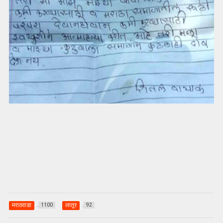
मराठवाडा
लातूर
1100
92