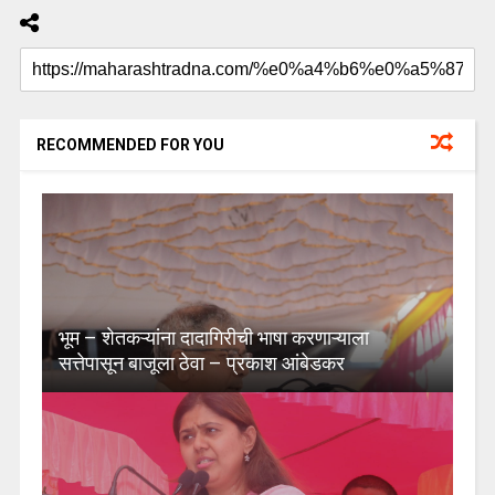
RECOMMENDED FOR YOU
भूम – शेतकऱ्यांना दादागिरीची भाषा करणाऱ्याला
सत्तेपासून बाजूला ठेवा – प्रकाश आंबेडकर