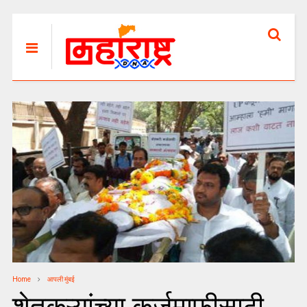
Home
आपली मुंबई
शेतकऱ्यांच्या कर्जमाफीसाठी