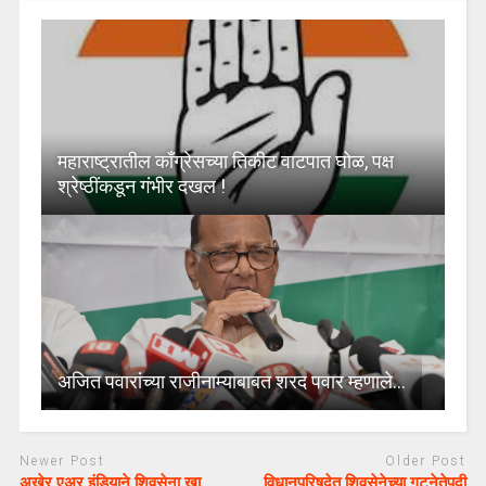
महाराष्ट्रातील काँग्रेसच्या तिकीट वाटपात घोळ, पक्ष
श्रेष्ठींकडून गंभीर दखल !
अजित पवारांच्या राजीनाम्याबाबत शरद पवार म्हणाले…
Newer Post
Older Post
अखेर एअर इंडियाने शिवसेना खा.
विधानपरिषदेत शिवसेनेच्या गटनेतेपदी