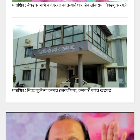
धाराशिव : बेधडक आणि वादग्रस्त वक्तव्याने धाराशिव लोकसभा निवडणूक रंगली
धाराशिव : निवडणुकीच्या कामात हलगर्जीपणा; कर्मचारी वर्गात खळबळ