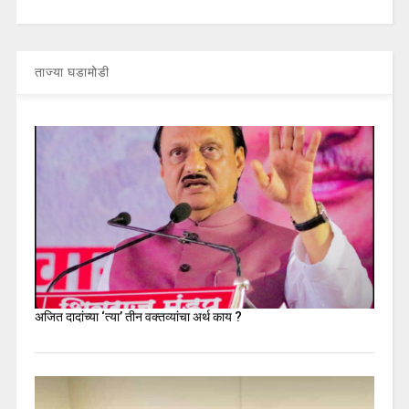
ताज्या घडामोडी
अजित दादांच्या ‘त्या’ तीन वक्तव्यांचा अर्थ काय ?