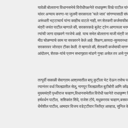
यावेळी बोलताना विधानसभेचे विरोधीपक्षनेते राधाकृष्ण विखे पाटील य
यांवर अन्याय करणा-या जुलमी सरकारला ‘चले जाव’ सांगण्यासाठी संघर्
अरूंधती भट्टाचार्य यांना काहीच वाटले नाही, मग शेतकरी कर्जमाफीबद
मंत्री जयंत पाटील म्हणाले की, सरकारकडे बुलेट ट्रेन आणायला भर
त्यांची जागा दाखवणे गरजेचे आहे. याच सभेत बोलताना माजी मंत्री ज
मीठ चोळण्याचे काम या सरकारने केले आहे. शिक्षण,कायदा-सुव्यवस्थ
सरकारवर जोरदार टीका केली. ते म्हणाले की, शेतकरी कर्जमाफी मागणा
आंदोलन, शेतक-यांचे प्रश्न सभागृहात मांडणे गुन्हा असेल तर असे गु
तत्पूर्वी सकाळी सेवाग्राम आश्रमातील बापू कुटीला भेट देऊन तसेच पवन
त्यानंतर वर्धा जिल्ह्यातील सेलू, नागपूर जिल्ह्यातील बुटीबोरी आणि को
मुख्यमंत्री पृथ्वीराज चव्हाण,विधानसभेतील विरोधी पक्षनेते राधाकृष
हर्षवर्धन पाटील, शशिकांत शिंदे, राजेश टोपे, मधुकरराव चव्हाण,बस
धैर्यशील पाटील, आमदार विजय वडेट्टीवार जितेंद्र आव्हाड, सुनिल के