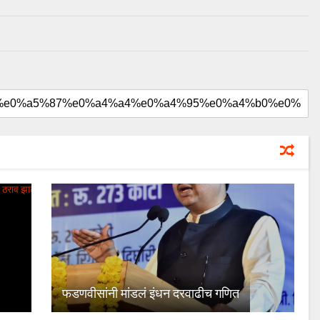
August 20, 2024
uday dahale
August 20, 2024
ा लढा उभा
मराठा आरक्षणाचा लढा उभा
मनोज जारांगे-पाटील
केल्यानंतर आता मनोज जारांगे-पाटील
रक्षणासाठी लढणार
या समाजाच्या आरक्षणासाठी लढणार
फडणवीसांनी मांडलं इंधन दरवाढीच गणित