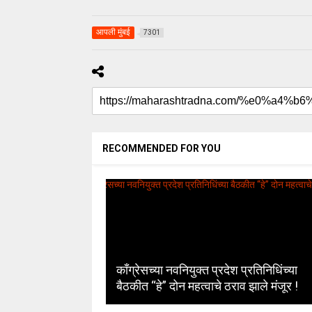
आपली मुंबई
7301
RECOMMENDED FOR YOU
uday dahale
uday dahale
April 12, 2024
मराठा आरक्षणाच
धाराशिव : निवडणुकीच्या कामात
केल्यानंतर आता 
काँग्रेसच्या नवनियुक्त प्रदेश प्रतिनिधिंच्या
हलगर्जीपणा; कर्मचारी वर्गात खळबळ
या समाजाच्या आ
बैठकीत “हे” दोन महत्वाचे ठराव झाले मंजूर !