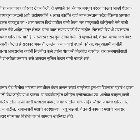
ांनीही सरकारवर जोरदार टीका केली, ते म्हणाले की, सेवाग्राममधून प्रेरणा घेऊन आम्ही शेतक-
षयात्रा काढली आहे. उद्योगपतींचे १ लाख कोटींचे कर्ज माफ करताना स्टेट बँकेच्या अध्यक्षा
्दलच पोटशूळ का ?असा सवाल विखे पाटील यांनी केला. तर राष्ट्रवादी काँग्रेसचे नेते माजी
मसाट पैसे आहेत,मात्र शेतक-यांना मदत करण्यासाठी पैसे नाहीत. शेतकरी विरोधी सरकारला
यदत्त क्षीरसागर यांनीही सरकारवर सडकून टीका केली. ते म्हणाले की, शेतक-यांच्या जखमेवर
ा आदी गोष्टीत हे सरकार अपयशी ठरलंय. समाजवादी पक्षाचे नेते आ. अबू आझमी यांनीही
-या आमदारांना ज्यांनी निलंबीत केले त्यांना शेतकरी निलंबीत करतील. तर कर्जमाफीसाठी
न्हे शंभरवेळा करणार असे आमदार सुनिल केदार यांनी म्हटले आहे.
ार येथे विनोबा भावेंच्या समाधीवर वंदन करून संघर्ष यात्रेच्या दुस-या दिवसाचा प्रारंभ झाला.
ंढाळी येथे जाहीर सभा झाल्या. या संघर्षयात्रेत काँग्रेस प्रदेशाध्यक्ष खा. अशोक चव्हाण,माजी
्ण विखे पाटील, माजी मंत्री पतंगराव कदम, जयंत पाटील, बाळासाहेब थोरात,जयदत्त क्षीरसागर,
वराज पाटील, समाजवादी पक्षाचे प्रदेशाध्यक्ष अबू आझमी. शेतकरी कामगार पक्षाचे आमदार
दार यांच्यासह विरोधी पक्षाचे आमदार उपस्थित होते.