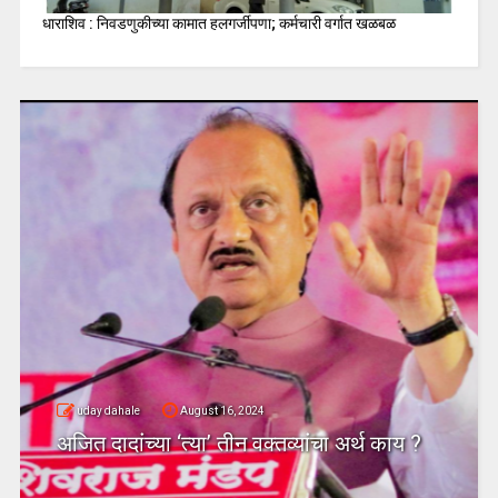
धाराशिव : निवडणुकीच्या कामात हलगर्जीपणा; कर्मचारी वर्गात खळबळ
uday dahale
August 16, 2024
अजित दादांच्या ‘त्या’ तीन वक्तव्यांचा अर्थ काय ?