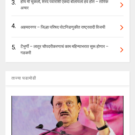
3.
होय मी चुकलो, शरद पवारांशी एकदा बोलायला हवं होतं – तारिक
अन्वर
4.
अहमदनगर – जिल्हा परिषद पोटनिडणुकीत राष्ट्रवादी विजयी
5.
टेंभुर्णी – लातूर चौपदरीकरणाचं काम महिन्याभरात सुरू होणार –
गडकरी
ताज्या घडामोडी