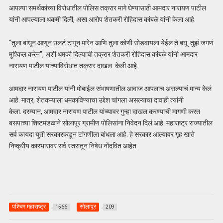
आपल्या समर्थकांच्या विरोधातील पोलिस तक्रार मागे घेण्यासाठी आमदार नारायण पाटील
यांनी आपल्याला धकमी दिली, असा आरोप शेतकरी रोहिदास कांबळे यांनी केला आहे.
“तुला बांधून आणून उलटं टांगून मारेन आणि तुला कोणी सोडवायला येईल ते बघू. तुझं जगणं
मुश्किल करेन”, अशी धमकी दिल्याची तक्रार शेतकरी रोहिदास कांबळे यांनी आमदार
नारायण पाटील यांच्याविरोधात तक्रार दाखल केली आहे.
आमदार नारायण पाटील यांनी मोबाईल संभाषणातील आवाज आपलाच असल्याचं मान्य केलं
आहे. मात्र, शेतकऱ्याला धमकाविण्याचा उद्देश चांगला असल्याचा दावाही त्यांनी
केला. दरम्यान, आमदार नारायण पाटील यांच्यावर गुन्हा दाखल करण्याची मागणी करत
बसपाच्या शिष्टमंडळाने सोलापूर ग्रामीण पोलिसांना निवेदन दिलं आहे. महाराष्ट्र राज्यातील
सर्व कायदा युती सरकारकडून टांगणीला बांधला आहे. हे सरकार आल्यावर गृह खाते
निष्क्रीय कारभारावर सर्व स्तरातून निषेध नोंदवित आहेत.
पश्चिम महाराष्ट्र
सोलापूर
1566
209