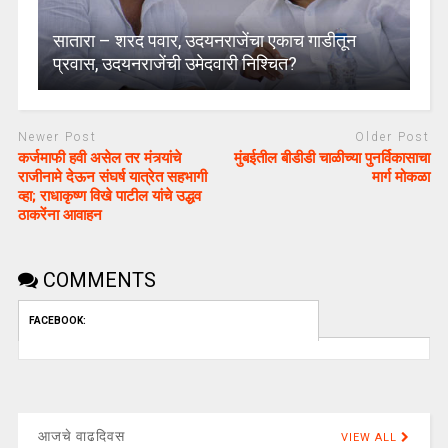
सातारा – शरद पवार, उदयनराजेंचा एकाच गाडीतून
प्रवास, उदयनराजेंची उमेदवारी निश्चित?
Newer Post
Older Post
कर्जमाफी हवी असेल तर मंत्र्यांचे
मुंबईतील बीडीडी चाळीच्या पुनर्विकासाचा
राजीनामे देऊन संघर्ष यात्रेत सहभागी
मार्ग मोकळा
व्हा; राधाकृष्ण विखे पाटील यांचे उद्धव
ठाकरेंना आवाहन
COMMENTS
FACEBOOK:
आजचे वाढदिवस
VIEW ALL