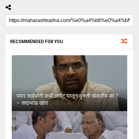
RECOMMENDED FOR YOU
पवार साहेबांनी कधी लंगोट घालून कुस्ती खेळलीय का ?
– सदाभाऊ खोत