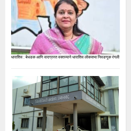
धाराशिव : बेधडक आणि वादग्रस्त वक्तव्याने धाराशिव लोकसभा निवडणूक रंगली