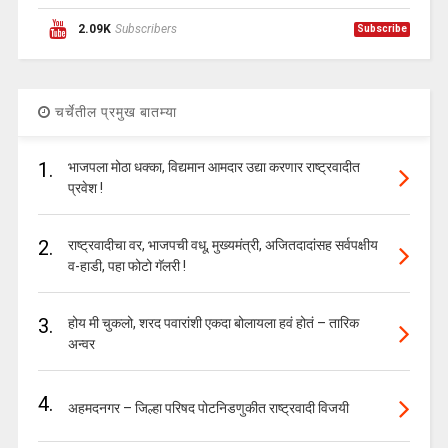
2.09K
Subscribers
Subscribe
चर्चेतील प्रमुख बातम्या
1.
भाजपला मोठा धक्का, विद्यमान आमदार उद्या करणार राष्ट्रवादीत
प्रवेश !
2.
राष्ट्रवादीचा वर, भाजपची वधू, मुख्यमंत्री, अजितदादांसह सर्वपक्षीय
व-हाडी, पहा फोटो गॅलरी !
3.
होय मी चुकलो, शरद पवारांशी एकदा बोलायला हवं होतं – तारिक
अन्वर
4.
अहमदनगर – जिल्हा परिषद पोटनिडणुकीत राष्ट्रवादी विजयी