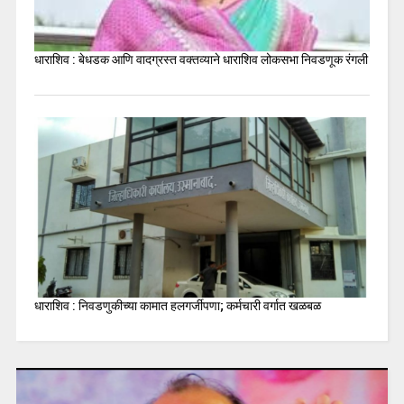
धाराशिव : बेधडक आणि वादग्रस्त वक्तव्याने धाराशिव लोकसभा निवडणूक रंगली
धाराशिव : निवडणुकीच्या कामात हलगर्जीपणा; कर्मचारी वर्गात खळबळ