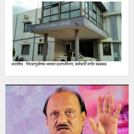
धाराशिव : निवडणुकीच्या कामात हलगर्जीपणा; कर्मचारी वर्गात खळबळ