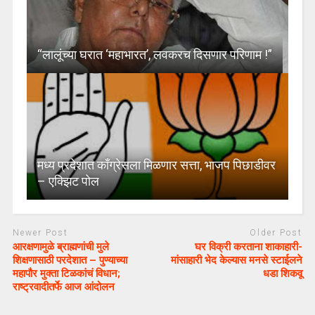
“लालूंच्या घरात ‘महाभारत’, लवकरच दिसणार परिणाम !”
मध्य प्रदेशात काँग्रेसला मिळणार सत्ता, भाजप पिछाडीवर
– एक्झिट पोल
Newer Post
Older Post
आरक्षणामुळे ब्राह्मणांची मुले
घर विक्री करताना शाकाहारी-
शिक्षणासाठी परदेशात – पुण्याच्या
मांसाहारी भेद केल्यास मनसे स्टाईलने
महापौर मुक्ता टिळकांचं विधान;
धडा शिकवू
राष्ट्रवादीतर्फे आज आंदोलन