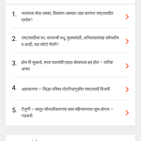
1.
भाजपला मोठा धक्का, विद्यमान आमदार उद्या करणार राष्ट्रवादीत
प्रवेश !
2.
राष्ट्रवादीचा वर, भाजपची वधू, मुख्यमंत्री, अजितदादांसह सर्वपक्षीय
व-हाडी, पहा फोटो गॅलरी !
3.
होय मी चुकलो, शरद पवारांशी एकदा बोलायला हवं होतं – तारिक
अन्वर
4.
अहमदनगर – जिल्हा परिषद पोटनिडणुकीत राष्ट्रवादी विजयी
5.
टेंभुर्णी – लातूर चौपदरीकरणाचं काम महिन्याभरात सुरू होणार –
गडकरी