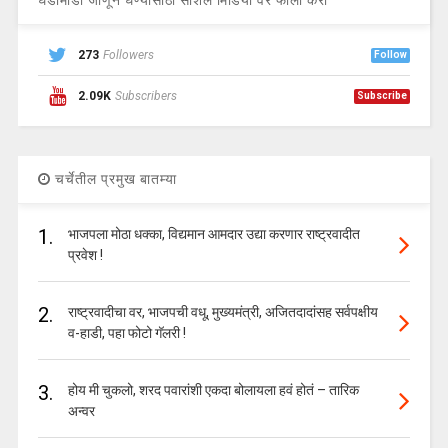
घडामोडी जाणून घेण्यासाठी सोशल मिडिया वर फॉलो करा
273
Followers
Follow
2.09K
Subscribers
Subscribe
चर्चेतील प्रमुख बातम्या
1.
भाजपला मोठा धक्का, विद्यमान आमदार उद्या करणार राष्ट्रवादीत
प्रवेश !
2.
राष्ट्रवादीचा वर, भाजपची वधू, मुख्यमंत्री, अजितदादांसह सर्वपक्षीय
व-हाडी, पहा फोटो गॅलरी !
3.
होय मी चुकलो, शरद पवारांशी एकदा बोलायला हवं होतं – तारिक
अन्वर