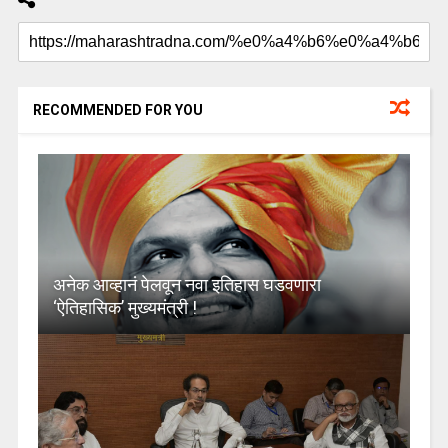
RECOMMENDED FOR YOU
अनेक आव्हानं पेलवून नवा इतिहास घडवणारा
‘ऐतिहासिक’ मुख्यमंत्री !