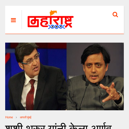
Home
आपली मुंबई
शशी थरुर यांनी केला अर्णव