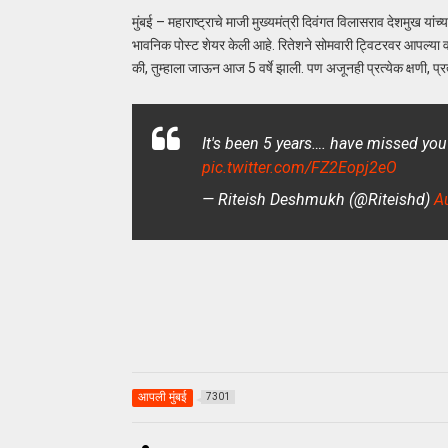
मुंबई – महाराष्ट्राचे माजी मुख्यमंत्री दिवंगत विलासराव देशमुख यांच
भावनिक पोस्ट शेयर केली आहे. रितेशने सोमवारी ट्विटरवर आपल्या वड
की, तुम्हाला जाऊन आज 5 वर्षे झाली. पण अजूनही प्रत्येक क्षणी, प
It's been 5 years…. have missed yo
pic.twitter.com/FZ2Eopj2eO
— Riteish Deshmukh (@Riteishd)
A
आपली मुंबई
7301