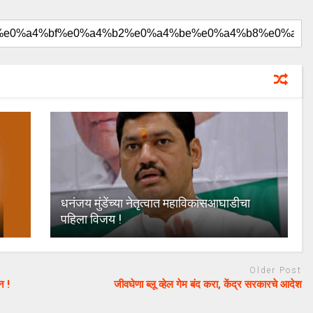
धनंजय मुंडेंच्या नेतृत्वात महाविकासआघाडीचा
पहिला विजय !
Older Post
न !
जीवघेणा ब्लू व्हेल गेम बंद करा, केंद्र सरकारचे आदेश