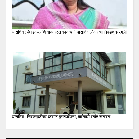
धाराशिव : बेधडक आणि वादग्रस्त वक्तव्याने धाराशिव लोकसभा निवडणूक रंगली
धाराशिव : निवडणुकीच्या कामात हलगर्जीपणा; कर्मचारी वर्गात खळबळ