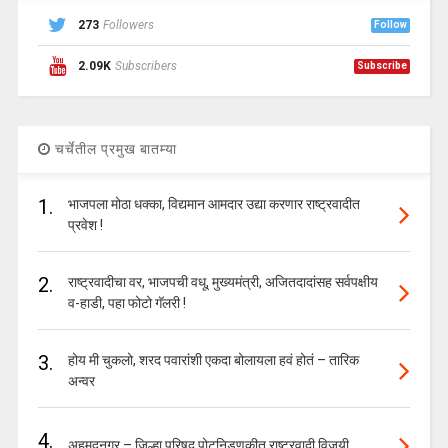
273
Followers
Follow
2.09K
Subscribers
Subscribe
चर्चेतील प्रमुख बातम्या
1.
भाजपला मोठा धक्का, विद्यमान आमदार उद्या करणार राष्ट्रवादीत
प्रवेश !
2.
राष्ट्रवादीचा वर, भाजपची वधू, मुख्यमंत्री, अजितदादांसह सर्वपक्षीय
व-हाडी, पहा फोटो गॅलरी !
3.
होय मी चुकलो, शरद पवारांशी एकदा बोलायला हवं होतं – तारिक
अन्वर
4.
अहमदनगर – जिल्हा परिषद पोटनिडणुकीत राष्ट्रवादी विजयी