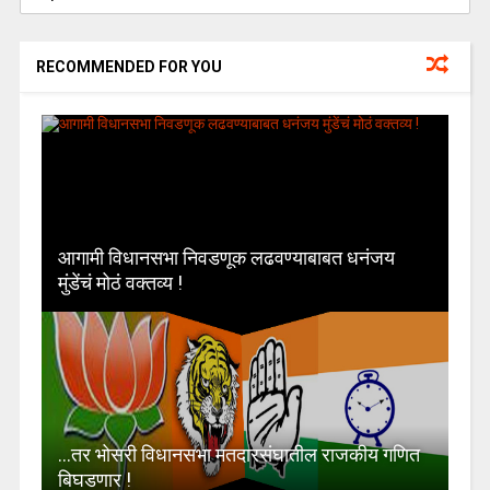
RECOMMENDED FOR YOU
आगामी विधानसभा निवडणूक लढवण्याबाबत धनंजय
मुंडेंचं मोठं वक्तव्य !
…तर भोसरी विधानसभा मतदारसंघातील राजकीय गणित
बिघडणार !