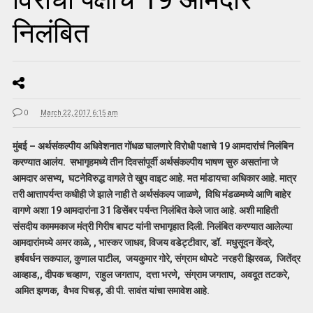
निलंबित
0
March 22, 2017 6:15 am
मुंबई – अर्थसंकल्पीय अधिवेशनात गोंधळ घालणारे विरोधी पक्षाचे 19 आमदारांचं निलंबिन
करण्यात आलंय. सभागृहमध्ये तीन दिवसांपूर्वी अर्थसंकल्पीय भाषण सुरु असतांना जे
आमदार असभ्य, घटनेविरुद्ध वागले ते खुप वाइट आहे. मत मांडायचा अधिकार आहे. मात्र
तरी आत्तापर्यन्त कधीही जे झाले नाही ते अर्थसंकल्प जाळणे, विधि मंडळमध्ये आणि बाहेर
वागणे अशा 19 आमदारांना 31 डिसेंबर पर्यन्त निलंबित केले जात आहे. अशी माहिती
संसदीय काममकाज मंत्री गिरीष बापट यांनी सभागृहात दिली. निलंबित करण्यात आलेल्या
आमदारांमध्ये अमर काळे, , भास्कर जाधव, विजय वडेट्टीवार, डॉ. मधुसूदन केंद्रे,
हर्षवर्धन सकपाल, कुणाल पाटील, जयकुमार गोरे, संग्राम थोपटे नरहरी झिरवळ, जितेंद्र
आव्हाड,, दीपक चव्हाण, राहुल जगताप, दत्ता भरणे, संग्राम जगताप, अवदूत तटकरे,
अमित झणक, वैभव पिचड़, डी पी. सावंत यांचा समावेश आहे.