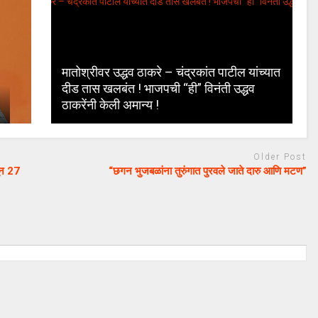
मातोश्रीवर उद्धव ठाकरे – चंद्रकांत पाटील यांच्यात
दीड तास खलबंत ! भाजपची “ही” विनंती उद्धव
ठाकरेंनी केली अमान्य !
Older Post
ून 27
“छगन भुजबळांना तुरुंगात पुरवले जाते दारु आणि मटण”