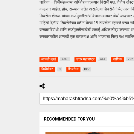
नाशिक – विधीमंडळाच्या अधिवेशनादरम्यान विरोधी पक्ष, विविध संघट
काढणार आहेत. होय, राज्यात सत्तेत असलेल्या शिवसेनेनं थेट आता 
शिवसेना शेतक-यांच्या कर्जमुक्तीसाठी विधानभवनावर मोर्चा काढणार
माहिती दिलीय. शिवसेनेच्या वतीनं येत्या 19 तारखेला म्हणजे परवा
सरकारविरोधी आणि कर्जमुक्तीसाठीची लढाई अधिक तीव्र करणार असल्य
सरकारमधील आणखी एक घटक पक्ष आणि भाजपचा मित्र पक्ष स्वाभिमानी
आपली मुंबई
उत्तर महाराष्ट्र
नाशिक
7301
444
222
विधीमंडळ
शिवसेना
8
807
RECOMMENDED FOR YOU