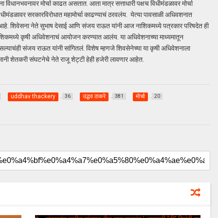
ना विधानभवनावर मोर्चा काढत असतात. आता मात्र सत्ताधारी पक्षच विधीमंडळावर मोर्चा
विधीमंडळावर सरकारविरोधात महामोर्चा काढण्याचं ठरवलंय. येत्या पावसाळी अधिवशनात
 आहे. शिवेसना नेते सुभाष देसाई आणि संजय राऊत यांनी आज नाशिकमध्ये पत्रकार परिषदेत ही
 नाशिकमध्ये कृषी अधिवेशनाचं आयोजन करण्यात आलंय. या अधिवेशनाच्या माध्यमातून
ाचंही संजय राऊत यांनी सांगितलं. विशेष म्हणजे शिवसेनेच्या या कृषी अधिवेशनाला
 शेतकरी संघटनेचे नेते राजू शेट्टी हेही हजेरी लावणार आहेत.
uddhav thackery
उद्धव ठाकरे
मोर्चा
36
381
20