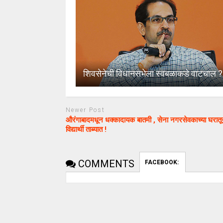
शिवसेनेची विधानसभेला स्वबळाकडे वाटचाल ?
Newer Post
औरंगाबादमधून धक्कादायक बातमी , सेना नगरसेवकाच्या घरात
विद्यार्थी ताब्यात !
COMMENTS
FACEBOOK: