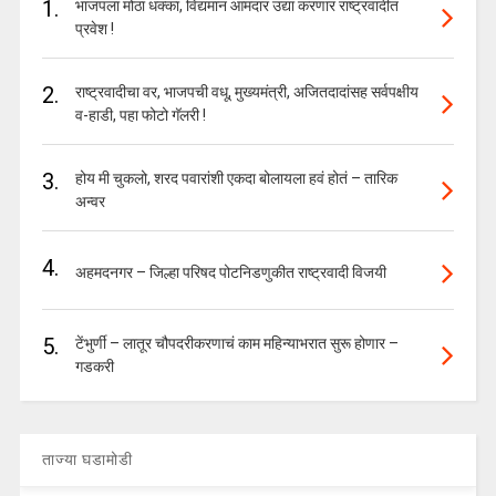
1.
भाजपला मोठा धक्का, विद्यमान आमदार उद्या करणार राष्ट्रवादीत
प्रवेश !
2.
राष्ट्रवादीचा वर, भाजपची वधू, मुख्यमंत्री, अजितदादांसह सर्वपक्षीय
व-हाडी, पहा फोटो गॅलरी !
3.
होय मी चुकलो, शरद पवारांशी एकदा बोलायला हवं होतं – तारिक
अन्वर
4.
अहमदनगर – जिल्हा परिषद पोटनिडणुकीत राष्ट्रवादी विजयी
5.
टेंभुर्णी – लातूर चौपदरीकरणाचं काम महिन्याभरात सुरू होणार –
गडकरी
ताज्या घडामोडी