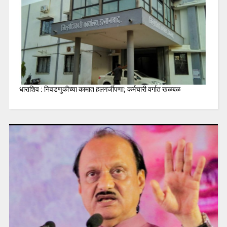
धाराशिव : निवडणुकीच्या कामात हलगर्जीपणा; कर्मचारी वर्गात खळबळ