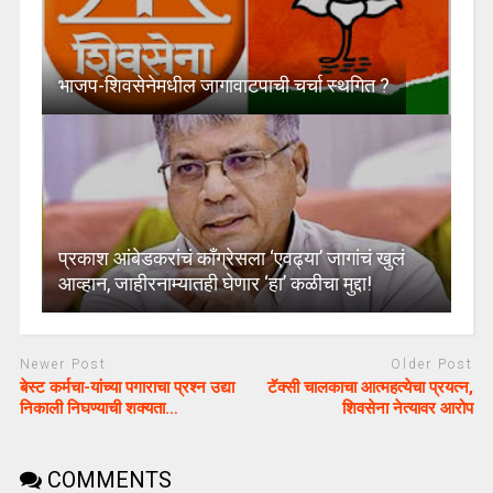
भाजप-शिवसेनेमधील जागावाटपाची चर्चा स्थगित ?
प्रकाश आंबेडकरांचं काँग्रेसला ‘एवढ्या’ जागांचं खुलं
आव्हान, जाहीरनाम्यातही घेणार ‘हा’ कळीचा मुद्दा!
Newer Post
Older Post
बेस्ट कर्मचा-यांच्या पगाराचा प्रश्न उद्या
टॅक्सी चालकाचा आत्महत्येचा प्रयत्न,
निकाली निघण्याची शक्यता…
शिवसेना नेत्यावर आरोप
COMMENTS