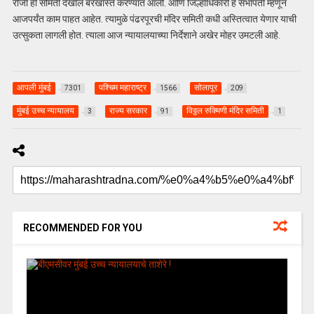
रोजी ही समिती देखील बरखास्त करण्यात आली. आणि जिल्हाधिकारी हे सभापती म्हणून
आजपर्यंत काम पाहत आहेत. त्यामुळे पंढरपूरची मंदिर समिती कधी अस्तित्वात येणार याची
उत्सुकता लागली होत. त्याला आज न्यायालयाच्या निर्देशाने अखेर मोहर उमटली आहे.
आपली मुंबई
पश्चिम महाराष्ट्र
सोलापूर
7301
1566
209
मुंबई उच्च न्यायालय
राज्य सरकार
विठ्ठल रुक्मिणी मंदिर समिती
3
91
1
RECOMMENDED FOR YOU