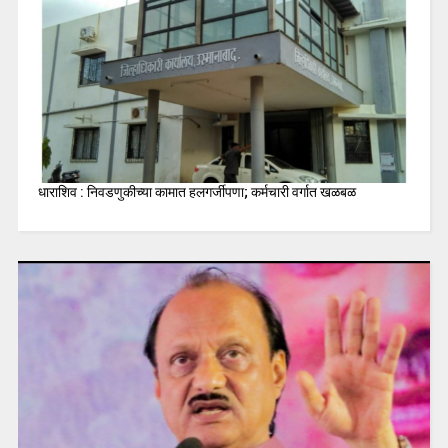
धाराशिव : निवडणुकीच्या कामात हलगर्जीपणा; कर्मचारी वर्गात खळबळ