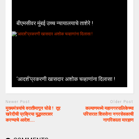
बीएमसीवर मुंबई उच्च न्यायालयाचे ताशेरे !
‘आदर्श’प्रकरणी खासदार अशोक चव्हाणांना दिलासा !
Newer Post
Older Post
मुख्यमंत्र्यांचे वरातीमागून घोडे ! तूर
कल्याणमध्ये महानगरपालिकेच्या
खरेदीची प्रक्रिया युद्धस्तरावर
परिसरात शिवसेना नगरसेवकाची
करण्याचे आदेश….
नागरिकाला मारहाण