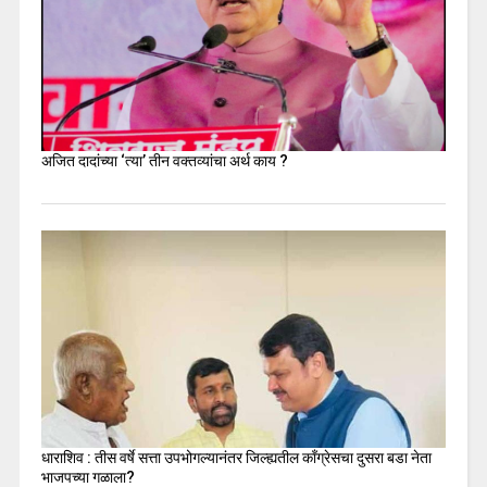
अजित दादांच्या ‘त्या’ तीन वक्तव्यांचा अर्थ काय ?
धाराशिव : तीस वर्षे सत्ता उपभोगल्यानंतर जिल्ह्यतील कॉंग्रेसचा दुसरा बडा नेता
भाजपच्या गळाला?