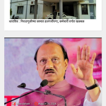
धाराशिव : निवडणुकीच्या कामात हलगर्जीपणा; कर्मचारी वर्गात खळबळ
uday dahale
August 16, 2024