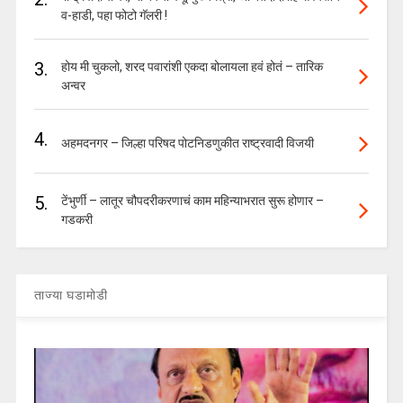
व-हाडी, पहा फोटो गॅलरी !
3.
होय मी चुकलो, शरद पवारांशी एकदा बोलायला हवं होतं – तारिक
अन्वर
4.
अहमदनगर – जिल्हा परिषद पोटनिडणुकीत राष्ट्रवादी विजयी
5.
टेंभुर्णी – लातूर चौपदरीकरणाचं काम महिन्याभरात सुरू होणार –
गडकरी
ताज्या घडामोडी