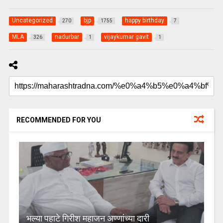
Uncategorized
bjp
happy birthday
270
1755
7
MLA
nadurbar
vijaykumar gavit
326
1
1
RECOMMENDED FOR YOU
भल्या पहाटे गिरीश महाजन अण्णांच्या दारी