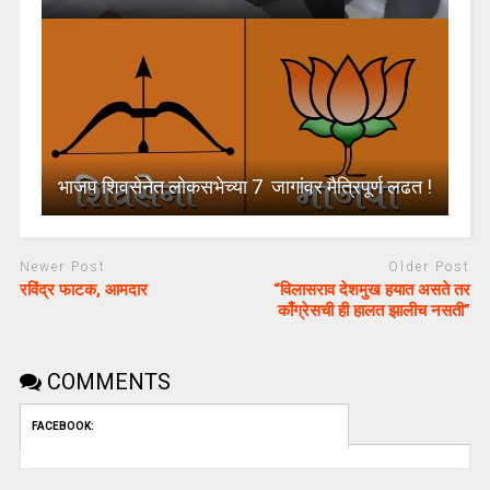
भाजप शिवसेनेत लोकसभेच्या 7 जागांवर मैत्रिपूर्ण लढत !
Newer Post
Older Post
रविंद्र फाटक, आमदार
“विलासराव देशमुख हयात असते तर
काँग्रेसची ही हालत झालीच नसती”
COMMENTS
FACEBOOK: