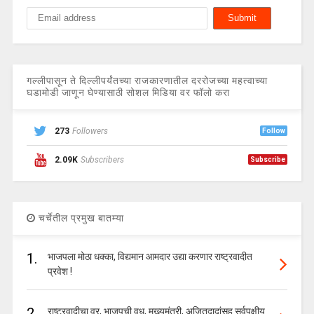
गल्लीपासून ते दिल्लीपर्यंतच्या राजकारणातील दररोजच्या महत्वाच्या
घडामोडी जाणून घेण्यासाठी सोशल मिडिया वर फॉलो करा
273
Followers
Follow
2.09K
Subscribers
Subscribe
चर्चेतील प्रमुख बातम्या
1.
भाजपला मोठा धक्का, विद्यमान आमदार उद्या करणार राष्ट्रवादीत
प्रवेश !
2.
राष्ट्रवादीचा वर, भाजपची वधू, मुख्यमंत्री, अजितदादांसह सर्वपक्षीय