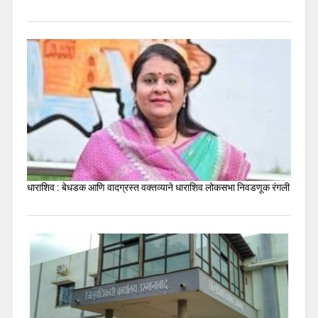
धाराशिव : बेधडक आणि वादग्रस्त वक्तव्याने धाराशिव लोकसभा निवडणूक रंगली