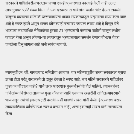
सरकारने गावितांवरील भ्रष्टाचाराच्या एकाही प्रकरणात कारवाई केली नाही उलट
लाचलुचपत प्रतिबंधक विभागाने एका प्रकरणात गावितांना क्लीन चीट देऊन टाकली.
यातूनच वाल्याचा वाल्मिकी करण्याकरिता भाजप सरकारकडून यंत्रणाचा वापर केला जात
आहे हे स्पष्ट झाले असून भाजप कोणत्याही स्तरावर जायला तयार आहे हे दिसून येते.
भाजपचा तथाकथित नैतिकतेचा बुरखा 21 भ्रष्टाचारी मंत्र्यांना पाठीशी घालून कधीच
फाटला गेला असून लोंबणा-या लक्तरातून भ्रष्टाचाराला समर्थन देणारा बीभत्स चेहरा
जनतेला दिसू लागला आहे असे सावंत म्हणाले.
न्यायमूर्ती एम. जी. गायकवाड समितीचा अहवाल चार महिन्यापूर्वीच राज्य सरकारला प्राप्त
झाला होता परंतु सरकारने तो दाबून ठेवला हे स्पष्ट आहे. चार महिने सरकारने गावितांवर
गुन्हा का नोंदवला नाही? याचे उत्तर पारदर्शक मुख्यमंत्र्यांनी दिले पाहिजे. त्याचबरोबर
गावितांच्या विरोधात तात्काळ गुन्हा नोंदवावा आणि एकनाथ खडसेंनी सांगितल्याप्रमाणे
भाजपातून त्यांची हकालपट्टी करावी अशी मागणी सावंत यांनी केली. हे प्रकरण धसास
लावल्याशिवाय काँग्रेस पक्ष स्वस्थ बसणार नाही, असा इशाराही सावंत यांनी सरकारला
दिला.