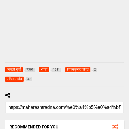
आपली मुंबई
भाजप
विजयकुमार गावित
7301
1511
2
सचिन सावंत
47
RECOMMENDED FOR YOU