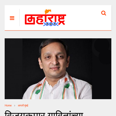
Home
आपली मुंबई
विजयकुमार गावितांच्या