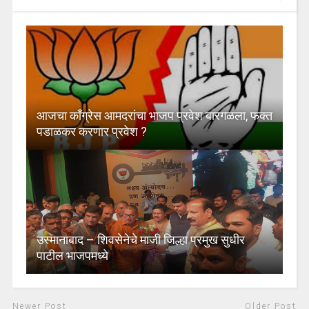
आजचा काँग्रेस आमदरांचा भाजप प्रवेश बारगळला, फक्त
पडाळकर करणार प्रवेश ?
उस्मानाबाद – शिवसेनेचे माजी जिल्हा प्रमुख सुधीर
पाटील भाजपमध्ये
Newer Post
Older Post