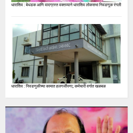
धाराशिव : बेधडक आणि वादग्रस्त वक्तव्याने धाराशिव लोकसभा निवडणूक रंगली
धाराशिव : निवडणुकीच्या कामात हलगर्जीपणा; कर्मचारी वर्गात खळबळ