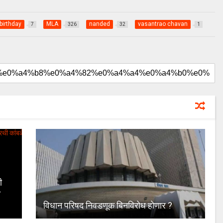
birthday
MLA
nanded
vasantrao chavan
7
326
32
1
ी
ी
विधान परिषद निवडणूक बिनविरोध होणार ?