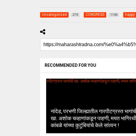
Uncategorized
CONGRESS
happy 
270
1106
RECOMMENDED FOR YOU
नांदेड, परभणी जिल्ह्यातील गारपीटग्रस्त भागांच
खा. अशोक चव्हाणांकडून पाहणी, मयत भागिरथ
कांबळे यांच्या कुटुंबियांचे केले सांत्वन !