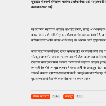
सुसाईड नोटमध्ये वरिष्ठांच्या नावांचा उल्लेख केला आहे. याप्रकरणी 
करण्यात आला आहे.
या प्रकरणी सहाय्यक आयुक्त अभिजीत हराळे, सफाई अधीक्षक ए के आराध
दाखल केला आहे. माहितीनुसार , संजय ज्ञानोबा व्हटकर (वय 45, रा.
बळीराम सावंत आणि सफाई अधीक्षक ए. के. आराध्ये अशी गुन्हा दाखल 
संजय व्हटकर फार्मासिस्ट म्हणून कामास होते, तर त्यांची पत्नी उषा 
सोलापूर शहरातील कचरा उचलण्याबाबतचे टेंडर काढण्यात आलेले होते. 
टेंडरच्या कागदपत्रांमध्ये फेरफार करण्यासाठी सहायक आयुक्त हराळ
त्रासही देत होते. त्यामुळे व्हटकर हे गेल्या काही दिवसांपासून मोठ्य
सकाळी नऊच्या सुमारास आत्महत्या केली. त्यामुळे याबाबत सोलापूर लोह
पुढील तपास पोलिस निरीक्षक मौला सय्यद करीत आहेत.
पश्चिम महाराष्ट्र
सोलापूर
1566
209