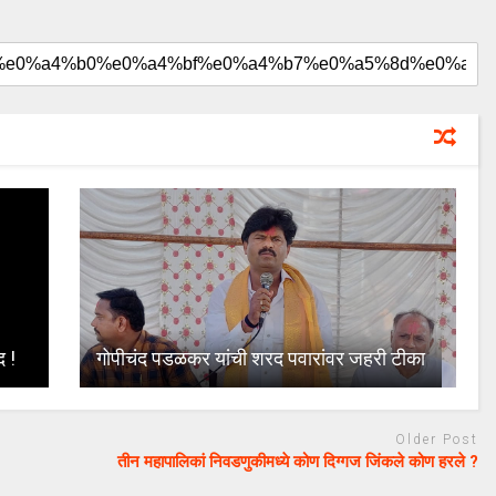
द !
गोपीचंद पडळकर यांची शरद पवारांवर जहरी टीका
Older Post
तीन महापालिकां निवडणुकीमध्ये कोण दिग्गज जिंकले कोण हरले ?