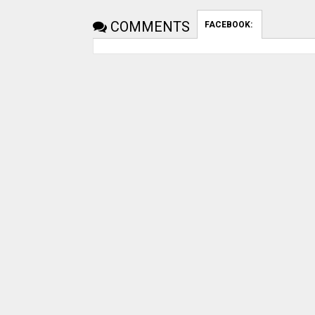
COMMENTS
FACEBOOK:
uday dahale
uday dahale
April 12, 2024
मराठा आरक्षणाच
धाराशिव : निवडणुकीच्या कामात
केल्यानंतर आता 
हलगर्जीपणा; कर्मचारी वर्गात खळबळ
या समाजाच्या आ