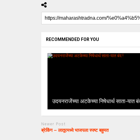
RECOMMENDED FOR YOU
उदयनराजेंच्या अटकेच्या निषेधार्थ साता-यात बं
Newer Post
ब्रेकिंग – लातूरमध्ये भाजपला स्पष्ट बहुमत