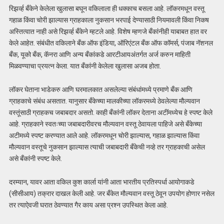
रिझर्व्ह बँकेने केलेला खुलासा बघून वकिलाला ही धक्काच बसला आहे. लॉकरमधून वस्तू
गहाळ किंवा चोरी झाल्यास ग्राहकाला नुकसान भरपाई देण्यासाठी नियमावली किंवा निकष
अस्तित्वात नाही असे रिझर्व्ह बँकेने म्हटले आहे. विशेष म्हणजे बँकांनीही याबाबत हात वर
केले आहेत. संबंधीत वकिलाने बँक ऑफ इंडिया, ऑरिएंटल बँक ऑफ कॉमर्स, पंजाब नॅशनल
बँक, यूको बँक, कॅनरा आणि अन्य बँकांकडे आरटीआयअंतर्गत अर्ज करुन माहिती
मिळवण्याचा प्रयत्न केला. यात बँकांनी केलेला खुलासा अजब होता.
लॉकर घेताना भाडेकरु आणि घरमालकात असलेल्या संबंधांमध्ये प्रमाणे बँक आणि
ग्राहकाचे संबंध असतात. यानुसार बँकेच्या मालकीच्या लॉकरमध्ये ठेवलेल्या मौल्यवान
वस्तूंसाठी ग्राहकच जबाबदार असतो. काही बँकांनी लॉकर देताना अटींमध्येच हे स्पष्ट केले
आहे. ग्राहकाने स्वतःच्या जबाबदारीवरच मौल्यवान वस्तू ठेवायला पाहिजे असे बँकेच्या
अटीमध्ये स्पष्ट करण्यात आले आहे. लॉकरमधून चोरी झाल्यास, गहाळ झाल्यास किंवा
मौल्यवान वस्तूचे नुकसान झाल्यास त्याची जबाबदारी बँकेची नव्हे तर ग्राहकाची असेल
असे बँकांनी स्पष्ट केले.
दरम्यान, यावर आता वकिल कुश कार्ला यांनी आता भारतीय प्रतिस्पर्धा आयोगाकडे
(सीसीआय) तक्रार दाखल केली आहे. जर बँकेत मौल्यवान वस्तू ठेवून उपयोग होणार नसेल
तर त्याऐवजी घरात ठेवण्यात गैर काय असा प्रश्न उपस्थित केला आहे.