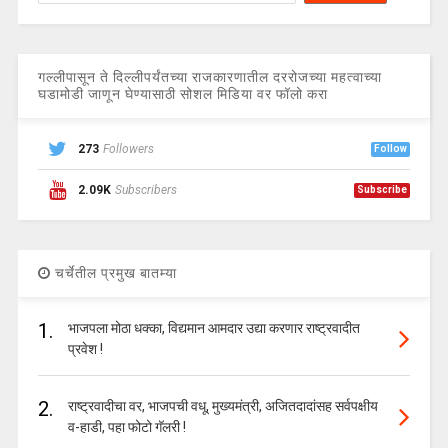
गल्लीपासून ते दिल्लीपर्यंतच्या राजकारणातील दररोजच्या महत्वाच्या
घडामोडी जाणून घेण्यासाठी सोशल मिडिया वर फॉलो करा
273
Followers
Follow
2.09K
Subscribers
Subscribe
चर्चेतील प्रमुख बातम्या
1.
भाजपला मोठा धक्का, विद्यमान आमदार उद्या करणार राष्ट्रवादीत
प्रवेश !
2.
राष्ट्रवादीचा वर, भाजपची वधू, मुख्यमंत्री, अजितदादांसह सर्वपक्षीय
व-हाडी, पहा फोटो गॅलरी !