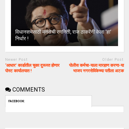
विधानसभेसाठी मनसेची रणनिती, राज ठाकरेंनी केला ‘हा’
निर्धार !
Newer Post
Older Post
‘आधार’ कार्डातील चुका दुरूस्त होणार
पोलीस कर्मचा-याला मारहाण करणा-या
पोस्ट कार्यालयात !
भाजप नगरसेविकेच्या पतीला अटक
COMMENTS
FACEBOOK: