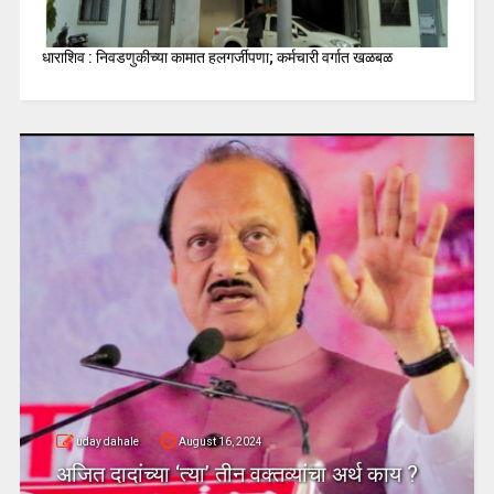
धाराशिव : निवडणुकीच्या कामात हलगर्जीपणा; कर्मचारी वर्गात खळबळ
uday dahale
August 16, 2024
अजित दादांच्या ‘त्या’ तीन वक्तव्यांचा अर्थ काय ?