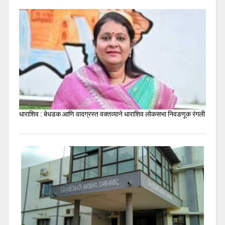
धाराशिव : बेधडक आणि वादग्रस्त वक्तव्याने धाराशिव लोकसभा निवडणूक रंगली