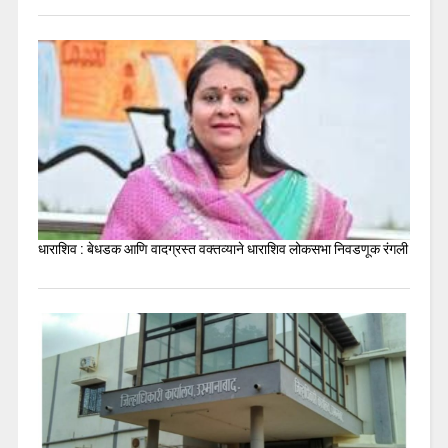
धाराशिव : बेधडक आणि वादग्रस्त वक्तव्याने धाराशिव लोकसभा निवडणूक रंगली