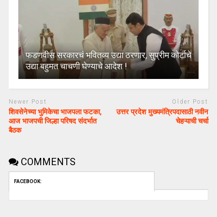
फडणवीस सरकारचं भवितव्य उद्या ठरणार, सुप्रीम कोर्टाचे
उद्या बहुमत चाचणी घेण्याचे आदेश !
Newer Post
Older Post
शिवसेनेच्या भुमिकेचा भाजपला फटका,
उत्तर प्रदेश मुख्यमंत्रिपदासाठी नवीन
आज भाजपची जिल्हा परिषद संदर्भात
चेहऱ्याची चर्चा
बैठक
COMMENTS
FACEBOOK: