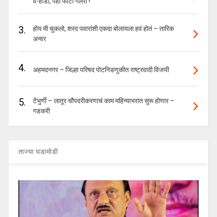
व-हाडी, पहा फोटो गॅलरी !
3.
होय मी चुकलो, शरद पवारांशी एकदा बोलायला हवं होतं – तारिक
अन्वर
4.
अहमदनगर – जिल्हा परिषद पोटनिडणुकीत राष्ट्रवादी विजयी
5.
टेंभुर्णी – लातूर चौपदरीकरणाचं काम महिन्याभरात सुरू होणार –
गडकरी
ताज्या घडामोडी