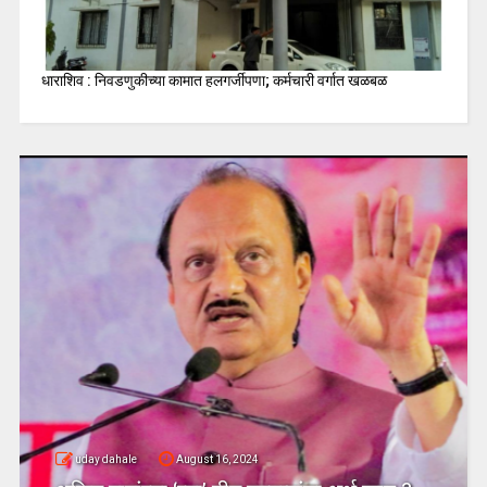
धाराशिव : निवडणुकीच्या कामात हलगर्जीपणा; कर्मचारी वर्गात खळबळ
uday dahale
August 16, 2024