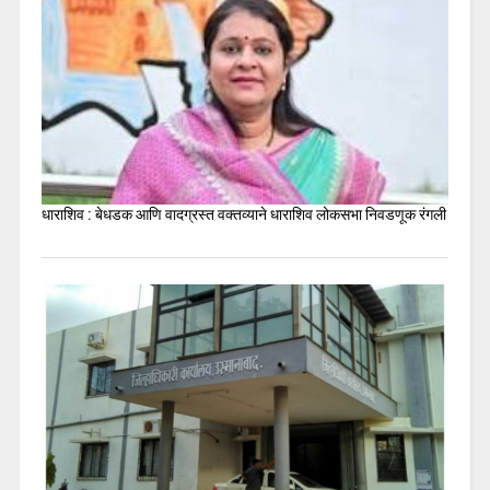
धाराशिव : बेधडक आणि वादग्रस्त वक्तव्याने धाराशिव लोकसभा निवडणूक रंगली