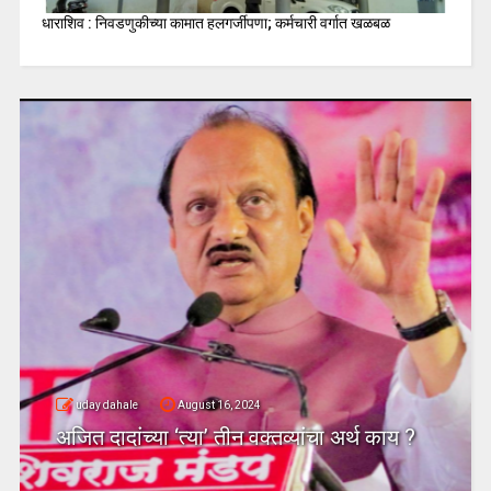
धाराशिव : निवडणुकीच्या कामात हलगर्जीपणा; कर्मचारी वर्गात खळबळ
uday dahale
August 16, 2024
अजित दादांच्या ‘त्या’ तीन वक्तव्यांचा अर्थ काय ?