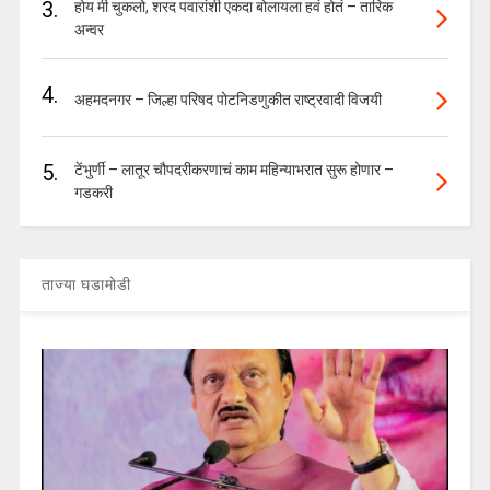
3.
होय मी चुकलो, शरद पवारांशी एकदा बोलायला हवं होतं – तारिक
अन्वर
4.
अहमदनगर – जिल्हा परिषद पोटनिडणुकीत राष्ट्रवादी विजयी
5.
टेंभुर्णी – लातूर चौपदरीकरणाचं काम महिन्याभरात सुरू होणार –
गडकरी
ताज्या घडामोडी