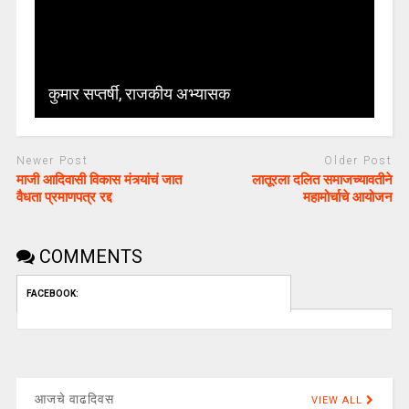
कुमार सप्तर्षी, राजकीय अभ्यासक
Newer Post
Older Post
माजी आदिवासी विकास मंत्र्यांचं जात
लातूरला दलित समाजच्यावतीने
वैधता प्रमाणपत्र रद्द
महामोर्चाचे आयोजन
COMMENTS
FACEBOOK:
आजचे वाढदिवस
VIEW ALL