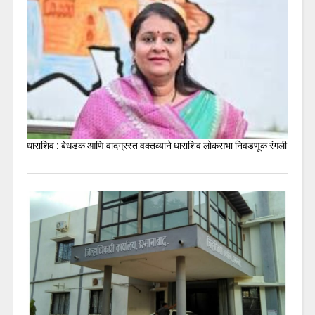
धाराशिव : बेधडक आणि वादग्रस्त वक्तव्याने धाराशिव लोकसभा निवडणूक रंगली