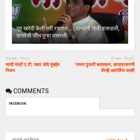
तूर खरेदी केली तरी रडतात…. , दानवेंनी शिवी हासडली,
दानवेंची जीभ पुन्हा घसरली
Newer Post
Older Post
माजी मंत्री ए.टी. पवार यांचे मुंबईत
नयना पुजारी बलात्कार, हत्याप्रकरणी
निधन
तिन्ही आरोपींना फाशी
COMMENTS
FACEBOOK:
आजचे वाढदिवस