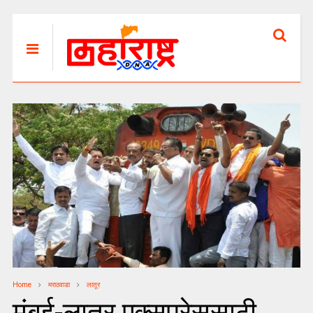
Home
मराठवाडा
लातूर
मुंबई-लातूर एक्सप्रेससाठी