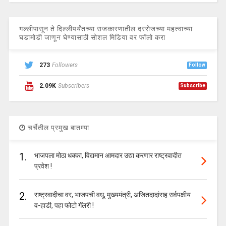
गल्लीपासून ते दिल्लीपर्यंतच्या राजकारणातील दररोजच्या महत्वाच्या
घडामोडी जाणून घेण्यासाठी सोशल मिडिया वर फॉलो करा
273
Followers
Follow
2.09K
Subscribers
Subscribe
चर्चेतील प्रमुख बातम्या
1.
भाजपला मोठा धक्का, विद्यमान आमदार उद्या करणार राष्ट्रवादीत
प्रवेश !
2.
राष्ट्रवादीचा वर, भाजपची वधू, मुख्यमंत्री, अजितदादांसह सर्वपक्षीय
व-हाडी, पहा फोटो गॅलरी !