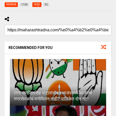
मराठवाडा
लातूर
1100
92
RECOMMENDED FOR YOU
राणा जगजितसिंह पाटलांसोबत भाजपमध्ये आलेल्या
नगरसेवकांचं मनोमिलन नाही? पालिकेत दोन गट!