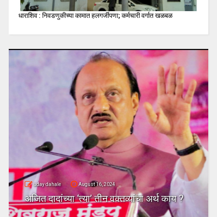
धाराशिव : निवडणुकीच्या कामात हलगर्जीपणा; कर्मचारी वर्गात खळबळ
uday dahale
August 16, 2024
अजित दादांच्या ‘त्या’ तीन वक्तव्यांचा अर्थ काय ?