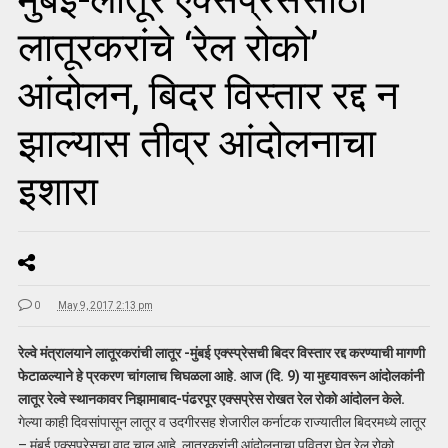
लातूरकरांचे ‘रेल रोको’
आंदोलन, बिदर विस्तार रद्द न
झाल्यास तीव्र आंदोलनाचा
इशारा
0
May 9, 2017 2:13 pm
रेल्वे मंत्रालयाने लातूरकरांची लातूर -मुंबई एक्स्प्रेसची बिदर विस्तार रद्द करण्याची मागणी
फेटाळल्याने हे प्रकरण चांगलाच चिघळला आहे. आज (दि. 9) या मुद्द्यावरून आंदोलकांनी
लातूर रेल्वे स्थानकावर निझामाबाद-पंढरपूर एक्सप्रेस रोखत रेल रोको आंदोलन केले.
गेल्या काही दिवसांपासून लातूर व उदगीरसह शेजारील कर्नाटक राज्यातील बिदरमध्ये लातूर
– मुंबई एक्सप्रेसचा वाद चालू आहे. लातूरकरांनी आंदोलनाचा पवित्रा घेत रेल रोको